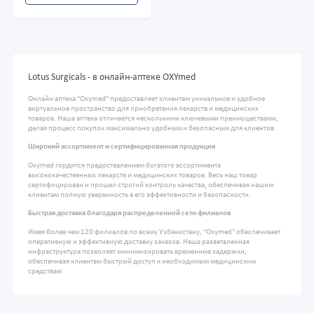
Lotus Surgicals - в онлайн-аптеке OXYmed
Онлайн аптека "Oxymed" предоставляет клиентам уникальное и удобное
виртуальное пространство для приобретения лекарств и медицинских
товаров. Наша аптека отличается несколькими ключевыми преимуществами,
делая процесс покупок максимально удобным и безопасным для клиентов.
Широкий ассортимент и сертифицированная продукция
Oxymed гордится предоставлением богатого ассортимента
высококачественных лекарств и медицинских товаров. Весь наш товар
сертифицирован и прошел строгий контроль качества, обеспечивая нашим
клиентам полную уверенность в его эффективности и безопасности.
Быстрая доставка благодаря распределенной сети филиалов
Имея более чем 120 филиалов по всему Узбекистану, "Oxymed" обеспечивает
оперативную и эффективную доставку заказов. Наша разветвленная
инфраструктура позволяет минимизировать временные задержки,
обеспечивая клиентам быстрый доступ к необходимым медицинским
средствам