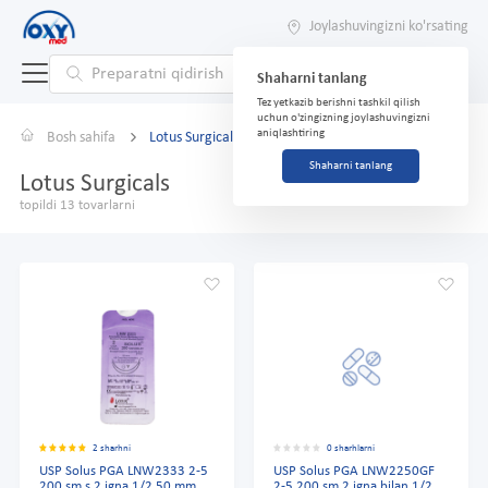
Joylashuvingizni ko'rsating
Shaharni tanlang
Tez yetkazib berishni tashkil qilish
uchun o'zingizning joylashuvingizni
aniqlashtiring
Bosh sahifa
Lotus Surgicals
Shaharni tanlang
Lotus Surgicals
topildi 13 tovarlarni
2 sharhni
0 sharhlarni
USP Solus PGA LNW2333 2-5
USP Solus PGA LNW2250GF
200 sm s 2 igna 1/2 50 mm
2-5 200 sm 2 igna bilan 1/2