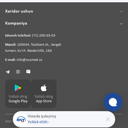
Xaridor uchun
Kompaniya
Ishonch telefoni:
(71) 200-03-03
Manzil:
100044, Toshkent sh., Sergeli
tumani, koʻch. Bezakchilik, 18A
E-mail:
info@oxymed.uz
Yuklab oling
Yuklab oling
Google Play
App Store
Ilovada qulayroq
Sayt yaratuvchi
pharmit.uz
Yuklab olish