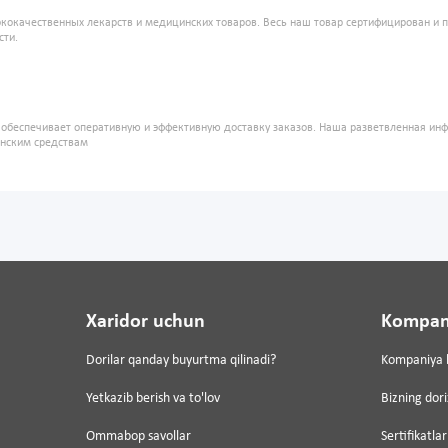
кокачественных лекарств и медицинских товаров. Весь наш товар сертифицирован и 
сти.
" обеспечивает оперативную и эффективную доставку заказов. Наша разветвленная ин
инским средствам
Xaridor uchun
Kompan
Dorilar qanday buyurtma qilinadi?
Kompaniya 
Yetkazib berish va to'lov
Bizning dor
Ommabop savollar
Sertifikatlar