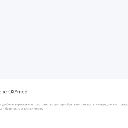
теке OXYmed
и удобное виртуальное пространство для приобретения лекарств и медицинских това
м и безопасным для клиентов.