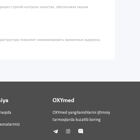
прошел строгий контроль качества, обеспечивая нашим
фраструктура позволяет минимизировать временные задержки,
iya
OXYmed
haqida
OXYmed yangilanishlarini ijtimoiy
tarmoqlarda kuzatib boring
ixonalarimiz