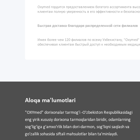
Oxymed гордится предоставлением богатого ассортимента высо
клиентам полную уверенность в его эффективности и безопасно
Быстрая доставка благодаря распределенной сети филиалов
Имея более чем 120 филиалов по всему Узбекистану, "Oxymed
обеспечивая клиентам быстрый доступ к необходимым медиц
Aloqa ma'lumotlari
"OXYmed" dorixonalar tarmog'i -O'zbekiston Respublikasidagi
eng yirik xususiy dorixona tarmoqlaridan biridir, odamlarning
sog'lig'iga g'amxo'rlik bilan dori-darmon, sog'liqni saqlash va
go'zallik sohasida siftali mahsulotlar bilan ta'minlaydi.