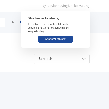
a
Joylashuvingizni ko'rsating
Shaharni tanlang
0
Savat
Ru
Uz
(71) 200-03-03
Tez yetkazib berishni tashkil qilish
uchun o'zingizning joylashuvingizni
aniqlashtiring
Shaharni tanlang
Saralash