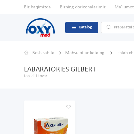
Biz haqimizda
Bizning dorixonalarimiz
Ma'lumot
Katalog
Bosh sahifa
Mahsulotlar katalogi
Ishlab c
LABARATORIES GILBERT
topildi 1 tovar