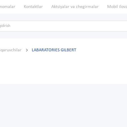
nomalar
Kontaktlar
Aktsiyalar va chegirmalar
Mobil ilov
hiqaruvchilar
LABARATORIES GILBERT