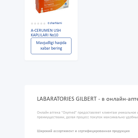
0 sharhlarni
A-CERUMEN USH
KAPLILARI №10
Mavjudligi haqida
xabar bering
LABARATORIES GILBERT - в онлайн-ап
Онлайн аптека "Oxymed" предоставляет клиентам уникальное 
преимуществами, делая процесс покупок максимально удобны
Широкий ассортимент и сертифицированная продукция