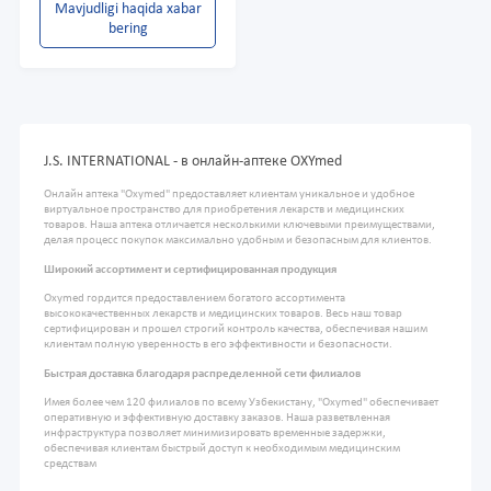
Mavjudligi haqida xabar
bering
J.S. INTERNATIONAL - в онлайн-аптеке OXYmed
Онлайн аптека "Oxymed" предоставляет клиентам уникальное и удобное
виртуальное пространство для приобретения лекарств и медицинских
товаров. Наша аптека отличается несколькими ключевыми преимуществами,
делая процесс покупок максимально удобным и безопасным для клиентов.
Широкий ассортимент и сертифицированная продукция
Oxymed гордится предоставлением богатого ассортимента
высококачественных лекарств и медицинских товаров. Весь наш товар
сертифицирован и прошел строгий контроль качества, обеспечивая нашим
клиентам полную уверенность в его эффективности и безопасности.
Быстрая доставка благодаря распределенной сети филиалов
Имея более чем 120 филиалов по всему Узбекистану, "Oxymed" обеспечивает
оперативную и эффективную доставку заказов. Наша разветвленная
инфраструктура позволяет минимизировать временные задержки,
обеспечивая клиентам быстрый доступ к необходимым медицинским
средствам