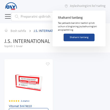
Joylashuvingizni ko'rsating
Shaharni tanlang
Tez yetkazib berishni tashkil qilish
uchun o'zingizning joylashuvingizni
aniqlashtiring
Bosh sahifa
J.S. INTERNATIONAL
Shaharni tanlang
J.S. INTERNATIONAL
topildi 1 tovar
2 sharhni
Vitomat 3ml №10