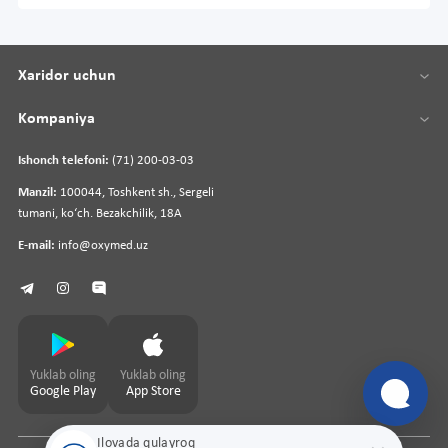
Xaridor uchun
Kompaniya
Ishonch telefoni:
(71) 200-03-03
Manzil:
100044, Toshkent sh., Sergeli
tumani, koʻch. Bezakchilik, 18A
E-mail:
info@oxymed.uz
Yuklab oling
Yuklab oling
Google Play
App Store
Ilovada qulayroq