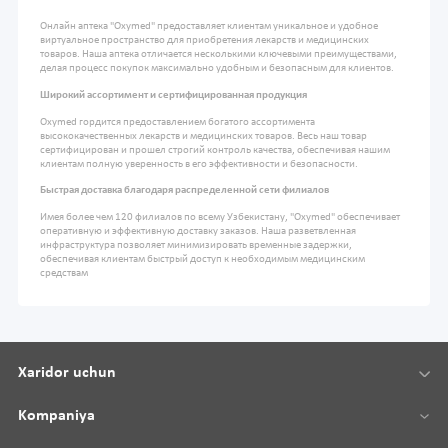
Онлайн аптека "Oxymed" предоставляет клиентам уникальное и удобное
виртуальное пространство для приобретения лекарств и медицинских
товаров. Наша аптека отличается несколькими ключевыми преимуществами,
делая процесс покупок максимально удобным и безопасным для клиентов.
Широкий ассортимент и сертифицированная продукция
Oxymed гордится предоставлением богатого ассортимента
высококачественных лекарств и медицинских товаров. Весь наш товар
сертифицирован и прошел строгий контроль качества, обеспечивая нашим
клиентам полную уверенность в его эффективности и безопасности.
Быстрая доставка благодаря распределенной сети филиалов
Имея более чем 120 филиалов по всему Узбекистану, "Oxymed" обеспечивает
оперативную и эффективную доставку заказов. Наша разветвленная
инфраструктура позволяет минимизировать временные задержки,
обеспечивая клиентам быстрый доступ к необходимым медицинским
средствам
Xaridor uchun
Kompaniya