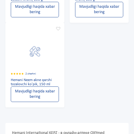
Mavjudligi haqida xabar
Mavjudligi haqida xabar
bering
bering
2 sharhni
Hemani Neem akne qarshi
tozalovchi ko'pik, 150 ml
Mavjudligi haqida xabar
bering
Hemani International KEPZ - в онлайн-аптеке OXYmed