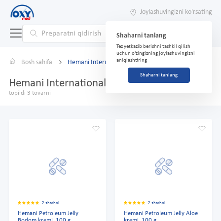
Joylashuvingizni ko'rsating
Shaharni tanlang
Tez yetkazib berishni tashkil qilish
uchun o'zingizning joylashuvingizni
aniqlashtiring
Bosh sahifa
Hemani International KEPZ
Shaharni tanlang
Hemani International KEPZ
topildi 3 tovarni
2 sharhni
2 sharhni
Hemani Petroleum Jelly
Hemani Petroleum Jelly Aloe
Bodom kremi, 100 g
kremi, 100 g