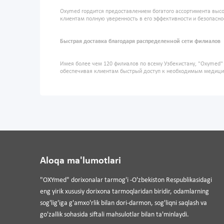
Oxymed гордится предоставлением богатого ассортимента высо
клиентам полную уверенность в его эффективности и безопасно
Быстрая доставка благодаря распределенной сети филиалов
Имея более чем 120 филиалов по всему Узбекистану, "Oxymed
обеспечивая клиентам быстрый доступ к необходимым медиц
Aloqa ma'lumotlari
"OXYmed" dorixonalar tarmog'i -O'zbekiston Respublikasidagi
eng yirik xususiy dorixona tarmoqlaridan biridir, odamlarning
sog'lig'iga g'amxo'rlik bilan dori-darmon, sog'liqni saqlash va
go'zallik sohasida siftali mahsulotlar bilan ta'minlaydi.