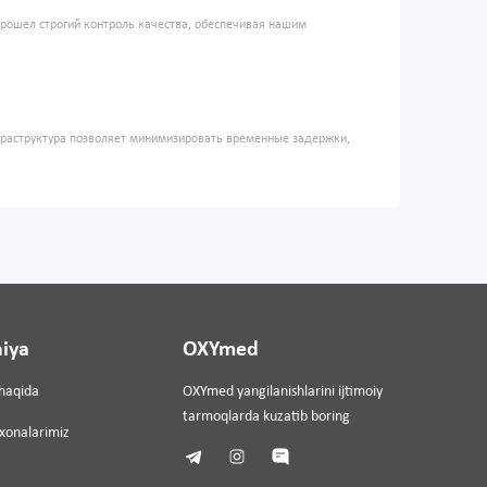
прошел строгий контроль качества, обеспечивая нашим
фраструктура позволяет минимизировать временные задержки,
iya
OXYmed
haqida
OXYmed yangilanishlarini ijtimoiy
tarmoqlarda kuzatib boring
ixonalarimiz