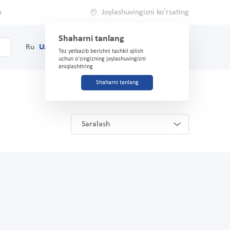
a
Joylashuvingizni ko'rsating
Shaharni tanlang
0
Savat
Ru
Uz
(71) 200-03-03
Tez yetkazib berishni tashkil qilish
uchun o'zingizning joylashuvingizni
aniqlashtiring
Shaharni tanlang
Saralash