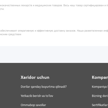
кокачественных лекарств и медицинских товаров. Весь наш товар сертифицирован и 
сти.
" обеспечивает оперативную и эффективную доставку заказов. Наша разветвленная ин
инским средствам
Xaridor uchun
Kompan
Dorilar qanday buyurtma qilinadi?
Kompaniya 
Yetkazib berish va to'lov
Bizning dor
Ommabop savollar
Sertifikatlar