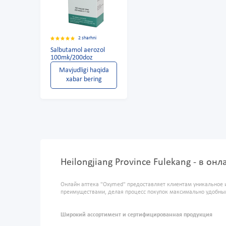
2 sharhni
Salbutamol aerozol
100mk/200doz
Mavjudligi haqida
xabar bering
Heilongjiang Province Fulekang - в о
Онлайн аптека "Oxymed" предоставляет клиентам уникальное 
преимуществами, делая процесс покупок максимально удобны
Широкий ассортимент и сертифицированная продукция