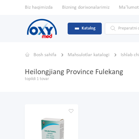
Biz haqimizda
Bizning dorixonalarimiz
Ma'lumot
Katalog
Bosh sahifa
Mahsulotlar katalogi
Ishlab c
Heilongjiang Province Fulekang
topildi 1 tovar