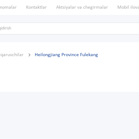
nomalar
Kontaktlar
Aktsiyalar va chegirmalar
Mobil ilov
hiqaruvchilar
Heilongjiang Province Fulekang