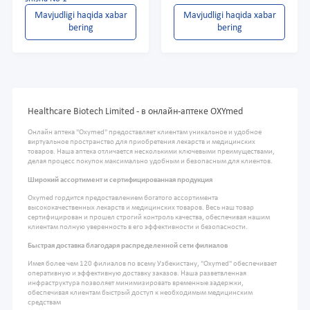
Mavjudligi haqida xabar
Mavjudligi haqida xabar
bering
bering
Healthcare Biotech Limited - в онлайн-аптеке OXYmed
Онлайн аптека "Oxymed" предоставляет клиентам уникальное и удобное
виртуальное пространство для приобретения лекарств и медицинских
товаров. Наша аптека отличается несколькими ключевыми преимуществами,
делая процесс покупок максимально удобным и безопасным для клиентов.
Широкий ассортимент и сертифицированная продукция
Oxymed гордится предоставлением богатого ассортимента
высококачественных лекарств и медицинских товаров. Весь наш товар
сертифицирован и прошел строгий контроль качества, обеспечивая нашим
клиентам полную уверенность в его эффективности и безопасности.
Быстрая доставка благодаря распределенной сети филиалов
Имея более чем 120 филиалов по всему Узбекистану, "Oxymed" обеспечивает
оперативную и эффективную доставку заказов. Наша разветвленная
инфраструктура позволяет минимизировать временные задержки,
обеспечивая клиентам быстрый доступ к необходимым медицинским
средствам