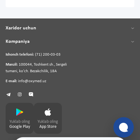
Xaridor uchun
Kompaniya
Ishonch telefoni:
(71) 200-03-03
Manzil:
100044, Toshkent sh., Sergeli
tumani, koʻch. Bezakchilik, 18A
E-mail:
info@oxymed.uz
Yuklab oling
Yuklab oling
Google Play
App Store