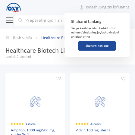
Joylashuvingizni ko'rsating
Shaharni tanlang
Tez yetkazib berishni tashkil qilish
uchun o'zingizning joylashuvingizni
aniqlashtiring
Bosh sahifa
Healthcare Biotech Limited
Shaharni tanlang
Healthcare Biotech Limited
topildi 2 tovarni
2 sharhni
2 sharhni
Ampitop, 1000 mg/500 mg,
Vidvir, 100 mg, shisha
shisha No 1