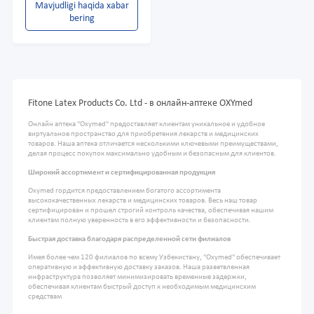
Mavjudligi haqida xabar
bering
Fitone Latex Products Co. Ltd - в онлайн-аптеке OXYmed
Онлайн аптека "Oxymed" предоставляет клиентам уникальное и удобное
виртуальное пространство для приобретения лекарств и медицинских
товаров. Наша аптека отличается несколькими ключевыми преимуществами,
делая процесс покупок максимально удобным и безопасным для клиентов.
Широкий ассортимент и сертифицированная продукция
Oxymed гордится предоставлением богатого ассортимента
высококачественных лекарств и медицинских товаров. Весь наш товар
сертифицирован и прошел строгий контроль качества, обеспечивая нашим
клиентам полную уверенность в его эффективности и безопасности.
Быстрая доставка благодаря распределенной сети филиалов
Имея более чем 120 филиалов по всему Узбекистану, "Oxymed" обеспечивает
оперативную и эффективную доставку заказов. Наша разветвленная
инфраструктура позволяет минимизировать временные задержки,
обеспечивая клиентам быстрый доступ к необходимым медицинским
средствам