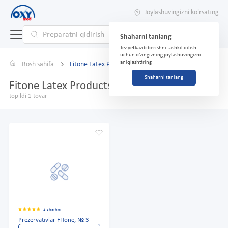
Joylashuvingizni ko'rsating
Shaharni tanlang
Tez yetkazib berishni tashkil qilish
uchun o'zingizning joylashuvingizni
aniqlashtiring
Bosh sahifa
Fitone Latex Products Co. Ltd
Shaharni tanlang
Fitone Latex Products Co. Ltd
topildi 1 tovar
2 sharhni
Prezervativlar FITone, № 3