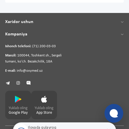
Xaridor uchun
Kompaniya
Ishonch telefoni:
(71) 200-03-03
Manzil:
100044, Toshkent sh., Sergeli
tumani, koʻch. Bezakchilik, 18A
E-mail:
info@oxymed.uz
Yuklab oling
Yuklab oling
Google Play
App Store
Ilovada qulayroq