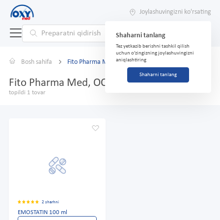
Joylashuvingizni ko'rsating
Shaharni tanlang
Tez yetkazib berishni tashkil qilish
uchun o'zingizning joylashuvingizni
aniqlashtiring
Bosh sahifa
Fito Pharma Med, ООО
Shaharni tanlang
Fito Pharma Med, ООО
topildi 1 tovar
2 sharhni
EMOSTATIN 100 ml