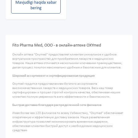
Mavjudligi haqida xabar
bering
Fito Pharma Med, ООО - в онлайн-аптеке OXYmed
Онлайн аптека "Oxymed" предоставляет клиентам уникальное и удобное
виртуальное пространство для приобретения лекарств и медицинских
товаров. Наша аптека отличается несколькими ключевыми преимуществами,
делая процесс покупок максимально удобным и безопасным для клиентов.
Широкий ассортимент и сертифицированная продукция
Oxymed гордится предоставлением богатого ассортимента
высококачественных лекарств и медицинских товаров. Весь наш товар
сертифицирован и прошел строгий контроль качества, обеспечивая нашим
клиентам полную уверенность в его эффективности и безопасности.
Быстрая доставка благодаря распределенной сети филиалов
Имея более чем 120 филиалов по всему Узбекистану, "Oxymed" обеспечивает
оперативную и эффективную доставку заказов. Наша разветвленная
инфраструктура позволяет минимизировать временные задержки,
обеспечивая клиентам быстрый доступ к необходимым медицинским
средствам