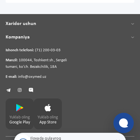
Xaridor uchun
Kompaniya
Ishonch telefoni:
(71) 200-03-03
Manzil:
100044, Toshkent sh., Sergeli
tumani, koʻch. Bezakchilik, 18A
E-mail:
info@oxymed.uz
Yuklab oling
Yuklab oling
Google Play
App Store
Ilovada qulayroq