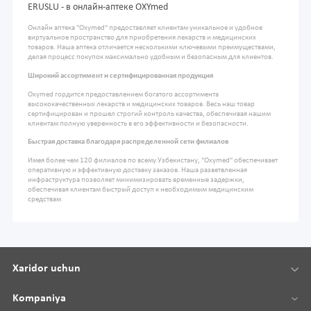
ERUSLU - в онлайн-аптеке OXYmed
Онлайн аптека "Oxymed" предоставляет клиентам уникальное и удобное
виртуальное пространство для приобретения лекарств и медицинских
товаров. Наша аптека отличается несколькими ключевыми преимуществами,
делая процесс покупок максимально удобным и безопасным для клиентов.
Широкий ассортимент и сертифицированная продукция
Oxymed гордится предоставлением богатого ассортимента
высококачественных лекарств и медицинских товаров. Весь наш товар
сертифицирован и прошел строгий контроль качества, обеспечивая нашим
клиентам полную уверенность в его эффективности и безопасности.
Быстрая доставка благодаря распределенной сети филиалов
Имея более чем 120 филиалов по всему Узбекистану, "Oxymed" обеспечивает
оперативную и эффективную доставку заказов. Наша разветвленная
инфраструктура позволяет минимизировать временные задержки,
обеспечивая клиентам быстрый доступ к необходимым медицинским
средствам
Xaridor uchun
Kompaniya