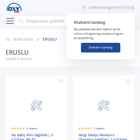
Joylashuvingizni ko'rsating
Shaharni tanlang
Tez yetkazib berishni tashkil qilish
uchun o'zingizning joylashuvingizni
aniqlashtiring
Bosh sahifa
ERUSLU
Shaharni tanlang
ERUSLU
topildi 4 tovarni
2 sharhni
2 sharhni
Yes Baby Mini tagliklari, 2-
Yangi Sleepy Newborn
o'lcham, № 35
chaqaloq tagliklari, 1-o'lcham,