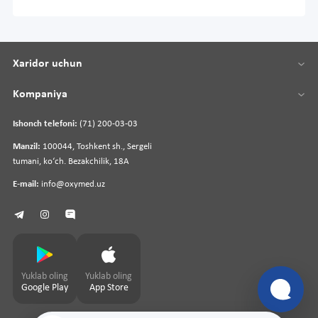
Xaridor uchun
Kompaniya
Ishonch telefoni:
(71) 200-03-03
Manzil:
100044, Toshkent sh., Sergeli
tumani, koʻch. Bezakchilik, 18A
E-mail:
info@oxymed.uz
Yuklab oling
Yuklab oling
Google Play
App Store