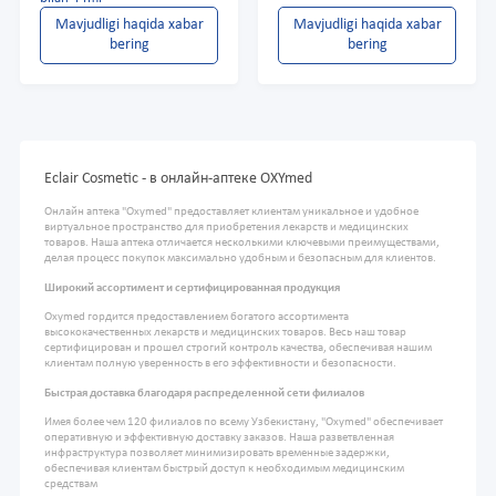
Mavjudligi haqida xabar
Mavjudligi haqida xabar
bering
bering
Eclair Cosmetic - в онлайн-аптеке OXYmed
Онлайн аптека "Oxymed" предоставляет клиентам уникальное и удобное
виртуальное пространство для приобретения лекарств и медицинских
товаров. Наша аптека отличается несколькими ключевыми преимуществами,
делая процесс покупок максимально удобным и безопасным для клиентов.
Широкий ассортимент и сертифицированная продукция
Oxymed гордится предоставлением богатого ассортимента
высококачественных лекарств и медицинских товаров. Весь наш товар
сертифицирован и прошел строгий контроль качества, обеспечивая нашим
клиентам полную уверенность в его эффективности и безопасности.
Быстрая доставка благодаря распределенной сети филиалов
Имея более чем 120 филиалов по всему Узбекистану, "Oxymed" обеспечивает
оперативную и эффективную доставку заказов. Наша разветвленная
инфраструктура позволяет минимизировать временные задержки,
обеспечивая клиентам быстрый доступ к необходимым медицинским
средствам