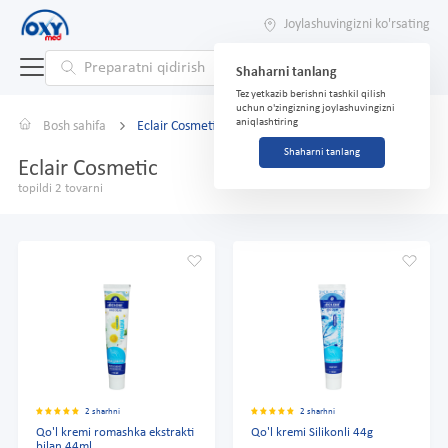
Joylashuvingizni ko'rsating
Shaharni tanlang
Tez yetkazib berishni tashkil qilish
uchun o'zingizning joylashuvingizni
aniqlashtiring
Bosh sahifa
Eclair Cosmetic
Shaharni tanlang
Eclair Cosmetic
topildi 2 tovarni
2 sharhni
2 sharhni
Qo'l kremi romashka ekstrakti
Qo'l kremi Silikonli 44g
bilan 44ml