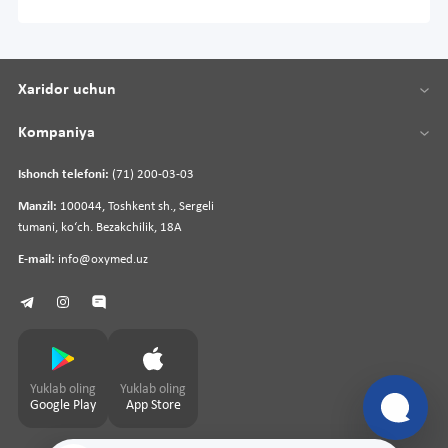
Xaridor uchun
Kompaniya
Ishonch telefoni:
(71) 200-03-03
Manzil:
100044, Toshkent sh., Sergeli
tumani, koʻch. Bezakchilik, 18A
E-mail:
info@oxymed.uz
Yuklab oling
Yuklab oling
Google Play
App Store