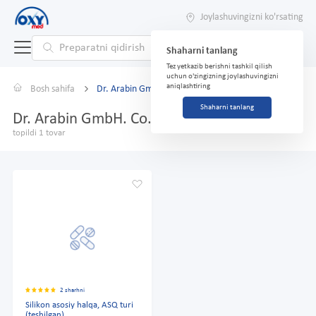
Joylashuvingizni ko'rsating
Shaharni tanlang
Tez yetkazib berishni tashkil qilish
uchun o'zingizning joylashuvingizni
aniqlashtiring
Bosh sahifa
Dr. Arabin GmbH. Co. KG
Shaharni tanlang
Dr. Arabin GmbH. Co. KG
topildi 1 tovar
2 sharhni
Silikon asosiy halqa, ASQ turi
(teshilgan)