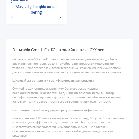
Mavjudligi haqida xabar
bering
Dr. Arabin GmbH. Co. KG - в онлайн-аптеке OXYmed
Онлайн аптека "Oxymed" предоставляет клиентам уникальное и удобное
виртуальное пространство для приобретения лекарств и медицинских
товаров. Наша аптека отличается несколькими ключевыми преимуществами,
делая процесс покупок максимально удобным и безопасным для клиентов.
Широкий ассортимент и сертифицированная продукция
Oxymed гордится предоставлением богатого ассортимента
высококачественных лекарств и медицинских товаров. Весь наш товар
сертифицирован и прошел строгий контроль качества, обеспечивая нашим
клиентам полную уверенность в его эффективности и безопасности.
Быстрая доставка благодаря распределенной сети филиалов
Имея более чем 120 филиалов по всему Узбекистану, "Oxymed" обеспечивает
оперативную и эффективную доставку заказов. Наша разветвленная
инфраструктура позволяет минимизировать временные задержки,
обеспечивая клиентам быстрый доступ к необходимым медицинским
средствам