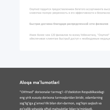
Oxymed гордится предоставлением богатого ассортимента высо
клиентам полную уверенность в его эффективности и безопасно
Быстрая доставка благодаря распределенной сети филиалов
Имея более чем 120 филиалов по всему Узбекистану, "Oxymed
обеспечивая клиентам быстрый доступ к необходимым медиц
Aloqa ma'lumotlari
"OXYmed" dorixonalar tarmog'i -O'zbekiston Respublikasidagi
eng yirik xususiy dorixona tarmoqlaridan biridir, odamlarning
sog'lig'iga g'amxo'rlik bilan dori-darmon, sog'liqni saqlash va
go'zallik sohasida siftali mahsulotlar bilan ta'minlaydi.