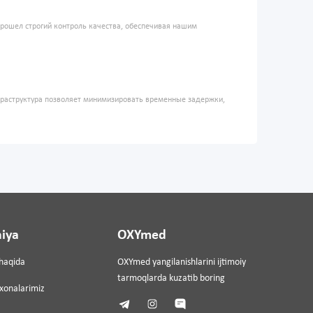
прошел строгий контроль качества, обеспечивая нашим
фраструктура позволяет минимизировать временные задержки,
iya
OXYmed
haqida
OXYmed yangilanishlarini ijtimoiy
tarmoqlarda kuzatib boring
ixonalarimiz