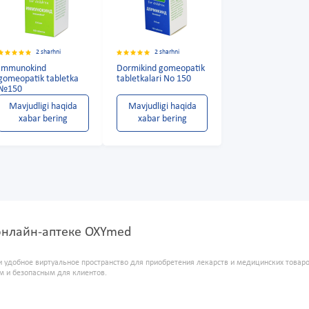
2 sharhni
2 sharhni
Immunokind
Dormikind gomeopatik
gomeopatik tabletka
tabletkalari No 150
№150
Mavjudligi haqida
Mavjudligi haqida
xabar bering
xabar bering
 онлайн-аптеке OXYmed
и удобное виртуальное пространство для приобретения лекарств и медицинских това
м и безопасным для клиентов.