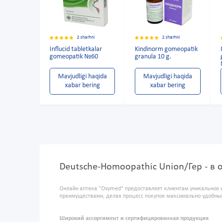
2 sharhni
2 sharhni
Influcid tabletkalar
Kindinorm gomeopatik
gomeopatik №60
granula 10 g.
Mavjudligi haqida
Mavjudligi haqida
xabar bering
xabar bering
Deutsche-Homoopathic Union/Гер - в
Онлайн аптека "Oxymed" предоставляет клиентам уникальное 
преимуществами, делая процесс покупок максимально удобны
Широкий ассортимент и сертифицированная продукция