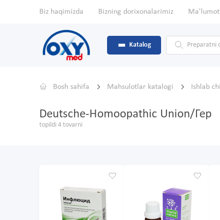
Biz haqimizda
Bizning dorixonalarimiz
Ma'lumot
Katalog
Bosh sahifa
Mahsulotlar katalogi
Ishlab c
Deutsche-Homoopathic Union/Гер
topildi 4 tovarni