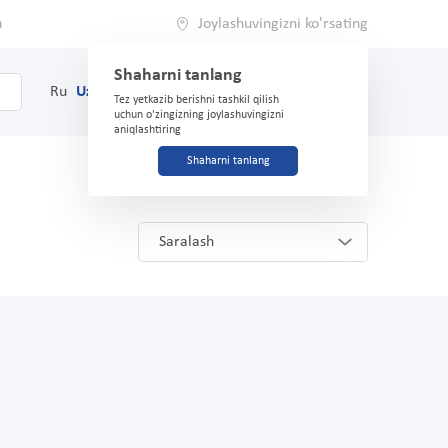
a
Joylashuvingizni ko'rsating
Shaharni tanlang
0
Savat
Ru
Uz
(71) 200-03-03
Tez yetkazib berishni tashkil qilish
uchun o'zingizning joylashuvingizni
aniqlashtiring
Shaharni tanlang
Saralash