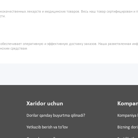
кокачественных лекарств и медицинских товаров. Весь наш товар сертифицирован и 
сти.
" обеспечивает оперативную и эффективную доставку заказов. Наша разветвленная ин
инским средствам
Xaridor uchun
Kompan
Dorilar qanday buyurtma qilinadi?
Kompaniya 
Yetkazib berish va to'lov
Bizning dor