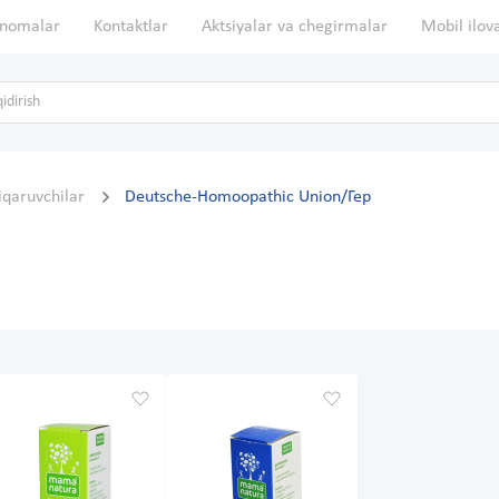
nomalar
Kontaktlar
Aktsiyalar va chegirmalar
Mobil ilov
hiqaruvchilar
Deutsche-Homoopathic Union/Гер