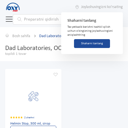
Joylashuvingizni ko'rsating
Shaharni tanlang
Tez yetkazib berishni tashkil qilish
uchun o'zingizning joylashuvingizni
aniqlashtiring
Bosh sahifa
Dad Laboratories, ООО
Shaharni tanlang
Dad Laboratories, ООО
topildi 1 tovar
2 sharhni
Helmin Stop, 300 ml, sirop