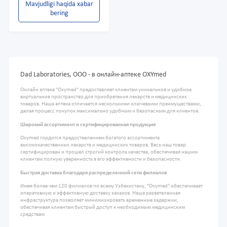
Mavjudligi haqida xabar
bering
Dad Laboratories, ООО - в онлайн-аптеке OXYmed
Онлайн аптека "Oxymed" предоставляет клиентам уникальное и удобное
виртуальное пространство для приобретения лекарств и медицинских
товаров. Наша аптека отличается несколькими ключевыми преимуществами,
делая процесс покупок максимально удобным и безопасным для клиентов.
Широкий ассортимент и сертифицированная продукция
Oxymed гордится предоставлением богатого ассортимента
высококачественных лекарств и медицинских товаров. Весь наш товар
сертифицирован и прошел строгий контроль качества, обеспечивая нашим
клиентам полную уверенность в его эффективности и безопасности.
Быстрая доставка благодаря распределенной сети филиалов
Имея более чем 120 филиалов по всему Узбекистану, "Oxymed" обеспечивает
оперативную и эффективную доставку заказов. Наша разветвленная
инфраструктура позволяет минимизировать временные задержки,
обеспечивая клиентам быстрый доступ к необходимым медицинским
средствам