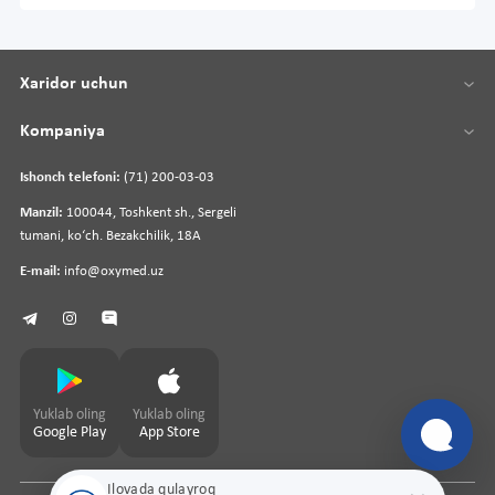
Xaridor uchun
Kompaniya
Ishonch telefoni:
(71) 200-03-03
Manzil:
100044, Toshkent sh., Sergeli
tumani, koʻch. Bezakchilik, 18A
E-mail:
info@oxymed.uz
Yuklab oling
Yuklab oling
Google Play
App Store
Ilovada qulayroq