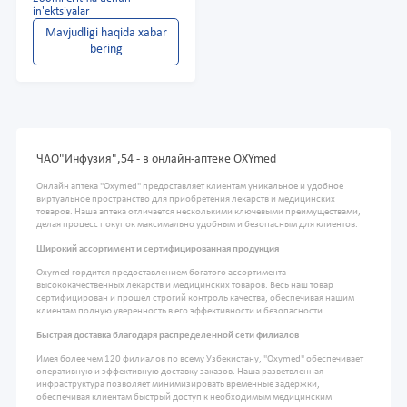
in'ektsiyalar
Mavjudligi haqida xabar
bering
ЧАО"Инфузия",54 - в онлайн-аптеке OXYmed
Онлайн аптека "Oxymed" предоставляет клиентам уникальное и удобное
виртуальное пространство для приобретения лекарств и медицинских
товаров. Наша аптека отличается несколькими ключевыми преимуществами,
делая процесс покупок максимально удобным и безопасным для клиентов.
Широкий ассортимент и сертифицированная продукция
Oxymed гордится предоставлением богатого ассортимента
высококачественных лекарств и медицинских товаров. Весь наш товар
сертифицирован и прошел строгий контроль качества, обеспечивая нашим
клиентам полную уверенность в его эффективности и безопасности.
Быстрая доставка благодаря распределенной сети филиалов
Имея более чем 120 филиалов по всему Узбекистану, "Oxymed" обеспечивает
оперативную и эффективную доставку заказов. Наша разветвленная
инфраструктура позволяет минимизировать временные задержки,
обеспечивая клиентам быстрый доступ к необходимым медицинским