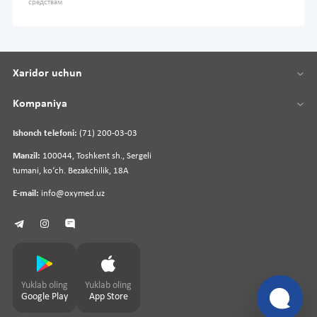
средствам
Xaridor uchun
Kompaniya
Ishonch telefoni:
(71) 200-03-03
Manzil:
100044, Toshkent sh., Sergeli
tumani, koʻch. Bezakchilik, 18A
E-mail:
info@oxymed.uz
Yuklab oling
Yuklab oling
Google Play
App Store