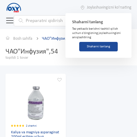
Joylashuvingizni ko'rsating
Shaharni tanlang
Tez yetkazib berishni tashkil qilish
uchun o'zingizning joylashuvingizni
aniqlashtiring
Bosh sahifa
ЧАО"Инфузия",54
Shaharni tanlang
ЧАО"Инфузия",54
topildi 1 tovar
2 sharhni
Kaliya va magniya asparaginat
200ml eritma uchun