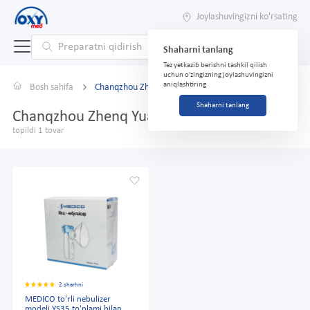
Joylashuvingizni ko'rsating
Shaharni tanlang
Tez yetkazib berishni tashkil qilish
uchun o'zingizning joylashuvingizni
aniqlashtiring
Bosh sahifa
Chanqzhou Zhenq Yuan Medical
Shaharni tanlang
Chanqzhou Zhenq Yuan Medical
topildi 1 tovar
2 sharhni
MEDICO to'rli nebulizer
modeli YS35 to'plami bilan.