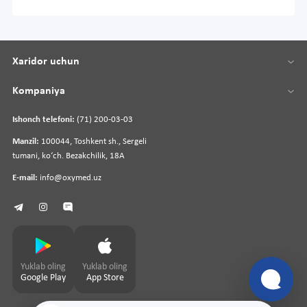
Xaridor uchun
Kompaniya
Ishonch telefoni:
(71) 200-03-03
Manzil:
100044, Toshkent sh., Sergeli
tumani, koʻch. Bezakchilik, 18A
E-mail:
info@oxymed.uz
Yuklab oling
Yuklab oling
Google Play
App Store