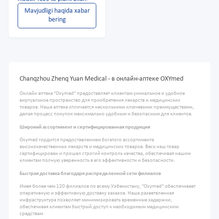
Mavjudligi haqida xabar
bering
Chanqzhou Zhenq Yuan Medical - в онлайн-аптеке OXYmed
Онлайн аптека "Oxymed" предоставляет клиентам уникальное и удобное
виртуальное пространство для приобретения лекарств и медицинских
товаров. Наша аптека отличается несколькими ключевыми преимуществами,
делая процесс покупок максимально удобным и безопасным для клиентов.
Широкий ассортимент и сертифицированная продукция
Oxymed гордится предоставлением богатого ассортимента
высококачественных лекарств и медицинских товаров. Весь наш товар
сертифицирован и прошел строгий контроль качества, обеспечивая нашим
клиентам полную уверенность в его эффективности и безопасности.
Быстрая доставка благодаря распределенной сети филиалов
Имея более чем 120 филиалов по всему Узбекистану, "Oxymed" обеспечивает
оперативную и эффективную доставку заказов. Наша разветвленная
инфраструктура позволяет минимизировать временные задержки,
обеспечивая клиентам быстрый доступ к необходимым медицинским
средствам