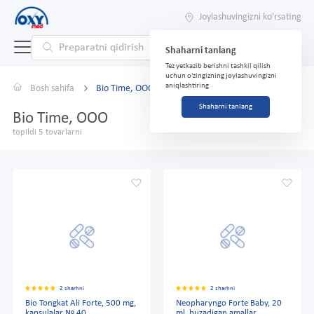
Joylashuvingizni ko'rsating
Shaharni tanlang
Tez yetkazib berishni tashkil qilish
uchun o'zingizning joylashuvingizni
aniqlashtiring
Bosh sahifa
Bio Time, OOO
Shaharni tanlang
Bio Time, OOO
topildi 5 tovarlarni
2 sharhni
2 sharhni
Bio Tongkat Ali Forte, 500 mg,
Neopharyngo Forte Baby, 20
kapsulalar № 40
ml, buzadigan amallar