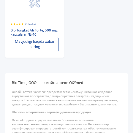
2 sharhni
Bio Tongkat Ali Forte, 500 mg,
kapsulalar № 40
Mavjudligi haqida xabar
bering
Bio Time, OOO - в онлайн-аптеке OXYmed
Онлайн аптека "Oxymed" предоставляет клиентам уникальное и удобное
виртуальное пространство для приобретения лекарств и медицинских
товаров. Наша аптека отличается несколькими ключевыми преимуществами,
делая процесс покупок максимально удобным и безопасным для клиентов.
Широкий ассортимент и сертифицированная продукция
Oxymed гордится предоставлением богатого ассортимента
высококачественных лекарств и медицинских товаров. Весь наш товар
сертифицирован и прошел строгий контроль качества, обеспечивая нашим
клиентам полную уверенность в его эффективности и безопасности.