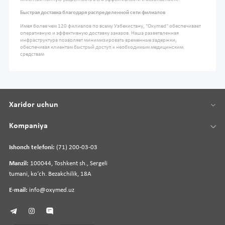
Быстрая доставка благодаря распределенной сети филиалов
Имея более чем 120 филиалов по всему Узбекистану, "Oxymed" обеспечивает
оперативную и эффективную доставку заказов. Наша разветвленная
инфраструктура позволяет минимизировать временные задержки,
обеспечивая клиентам быстрый доступ к необходимым медицинским
средствам
Xaridor uchun
Kompaniya
Ishonch telefoni:
(71) 200-03-03
Manzil:
100044, Toshkent sh., Sergeli
tumani, koʻch. Bezakchilik, 18A
E-mail:
info@oxymed.uz