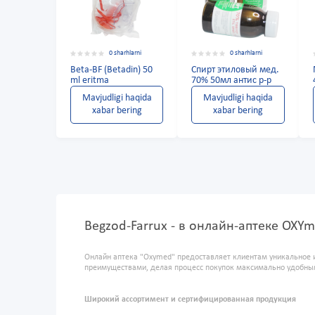
0 sharhlarni
0 sharhlarni
Beta-BF (Betadin) 50
Спирт этиловый мед.
ml eritma
70% 50мл антис р-р
Mavjudligi haqida
Mavjudligi haqida
xabar bering
xabar bering
Begzod-Farrux - в онлайн-аптеке OXY
Онлайн аптека "Oxymed" предоставляет клиентам уникальное 
преимуществами, делая процесс покупок максимально удобны
Широкий ассортимент и сертифицированная продукция