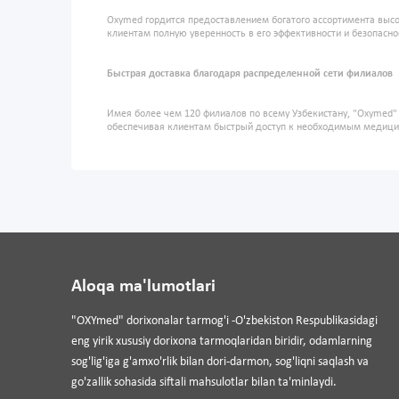
Oxymed гордится предоставлением богатого ассортимента высо
клиентам полную уверенность в его эффективности и безопасно
Быстрая доставка благодаря распределенной сети филиалов
Имея более чем 120 филиалов по всему Узбекистану, "Oxymed
обеспечивая клиентам быстрый доступ к необходимым медиц
Aloqa ma'lumotlari
"OXYmed" dorixonalar tarmog'i -O'zbekiston Respublikasidagi
eng yirik xususiy dorixona tarmoqlaridan biridir, odamlarning
sog'lig'iga g'amxo'rlik bilan dori-darmon, sog'liqni saqlash va
go'zallik sohasida siftali mahsulotlar bilan ta'minlaydi.