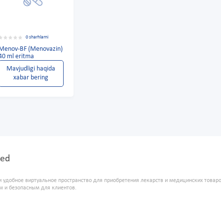
0 sharhlarni
Menov-BF (Menovazin)
40 ml eritma
Mavjudligi haqida
xabar bering
med
и удобное виртуальное пространство для приобретения лекарств и медицинских това
м и безопасным для клиентов.