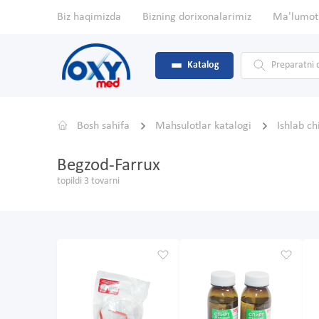
Biz haqimizda
Bizning dorixonalarimiz
Ma'lumot
Katalog
Bosh sahifa
Mahsulotlar katalogi
Ishlab c
Begzod-Farrux
topildi 3 tovarni