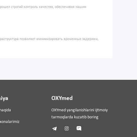
прошел строгий контроль качества, обеспечивая нашим
фраструктура позволяет минимизировать временные задержки,
iya
OXYmed
haqida
OXYmed yangilanishlarini ijtimoiy
tarmoqlarda kuzatib boring
ixonalarimiz