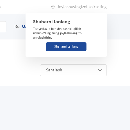
a
Joylashuvingizni ko'rsating
Shaharni tanlang
0
Savat
Ru
Uz
(71) 200-03-03
Tez yetkazib berishni tashkil qilish
uchun o'zingizning joylashuvingizni
aniqlashtiring
Shaharni tanlang
Saralash