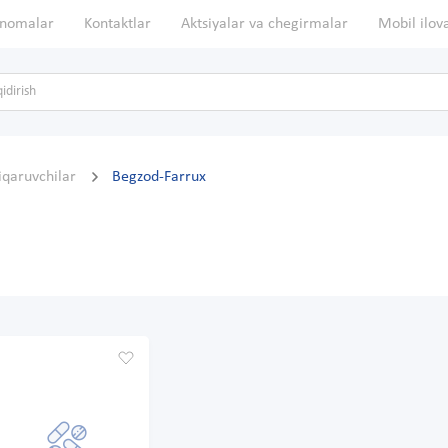
nomalar
Kontaktlar
Aktsiyalar va chegirmalar
Mobil ilov
hiqaruvchilar
Begzod-Farrux