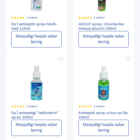
2 sharhni
2 sharhni
Qo'l antiseptik spreyi Multi-
GOOUT spreyi, chivinlardan
med 110ml
himoya qiluvchi 200ml
Mavjudligi haqida xabar
Mavjudligi haqida xabar
bering
bering
2 sharhni
2 sharhni
Qo'l antiseptigi "Helboderm"
Antiseptik sprey uchun qo'llar
spreyi 100ml
100ml
Mavjudligi haqida xabar
Mavjudligi haqida xabar
bering
bering