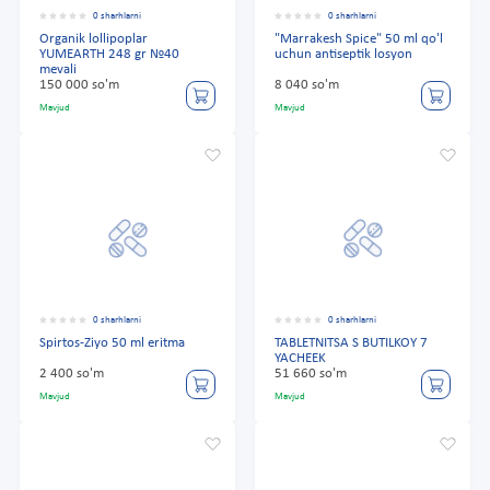
0 sharhlarni
0 sharhlarni
Organik lollipoplar
"Marrakesh Spice" 50 ml qo'l
YUMEARTH 248 gr №40
uchun antiseptik losyon
mevali
150 000 so'm
8 040 so'm
Mavjud
Mavjud
0 sharhlarni
0 sharhlarni
Spirtos-Ziyo 50 ml eritma
TABLETNITSA S BUTILKOY 7
YACHEEK
2 400 so'm
51 660 so'm
Mavjud
Mavjud