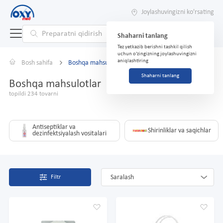
Joylashuvingizni ko'rsating
Shaharni tanlang
Tez yetkazib berishni tashkil qilish
uchun o'zingizning joylashuvingizni
aniqlashtiring
Bosh sahifa
Boshqa mahsulotlar
Shaharni tanlang
Boshqa mahsulotlar
topildi 234 tovarni
Antiseptiklar va
Shirinliklar va saqichlar
dezinfektsiyalash vositalari
Saralash
Filtr