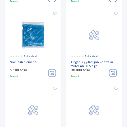
Mavjud
Mavjud
0 sharhlarni
0 sharhlarni
Sovutish elementi
Organik jiyiladigan konfetlar
YUMEARTH 57 gr
5 100 so'm
30 000 so'm
Mavjud
Mavjud