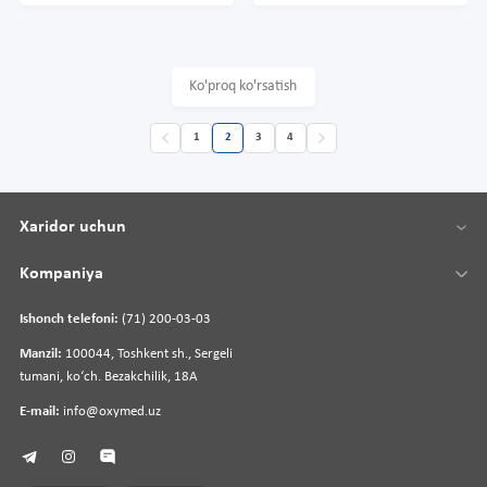
Ko'proq ko'rsatish
1
2
3
4
Xaridor uchun
Kompaniya
Ishonch telefoni:
(71) 200-03-03
Manzil:
100044, Toshkent sh., Sergeli
tumani, koʻch. Bezakchilik, 18A
E-mail:
info@oxymed.uz