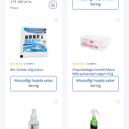
173 160 so'm
bering
Mavjud
2 sharhni
2 sharhni
Bor kislota 10g kukun
Chaynaladigan konfet Meva-
tella qulupnayli yogurt 41g
Mavjudligi haqida xabar
Mavjudligi haqida xabar
bering
bering