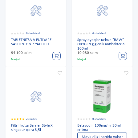
0 sharhlarni
0 sharhlarni
TABLETNITSA V FUTLYARE
Spray oyoqlar uchun "BAW"
VASHENTON 7 YACHEEK
OXYGEN gigienik antibakterial
100ml
94 100 so'm
10 980 so'm
Mavjud
Mavjud
2 sharhni
0 sharhlarni
Filtrli ko'za Barrier Style X
Betayodin 100mg/ml 30ml
singapur qora 3,5l
eritma
Mavjudligi haqida xabar