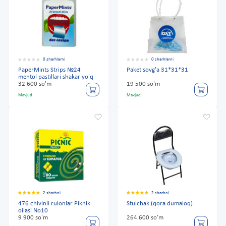
0 sharhlarni
0 sharhlarni
PaperMints Strips №24
Paket sovg'a 31*31*31
mentol pastillari shakar yo'q
32 600 so'm
19 500 so'm
Mavjud
Mavjud
2 sharhni
2 sharhni
476 chivinli rulonlar Piknik
Stulchak (qora dumaloq)
oilasi No10
9 900 so'm
264 600 so'm