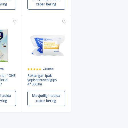
ering
xabar bering
rhni
2 sharhni
tirlar "ONE
Roklangan ipak
xlorid
yopishtiruvchi gips
7
4*500sm
 haqida
Mavjudligi haqida
ering
xabar bering