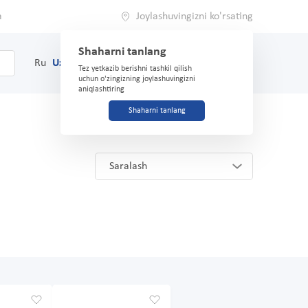
a
Joylashuvingizni ko'rsating
Shaharni tanlang
0
Savat
Ru
Uz
(71) 200-03-03
Tez yetkazib berishni tashkil qilish
uchun o'zingizning joylashuvingizni
aniqlashtiring
Shaharni tanlang
Saralash