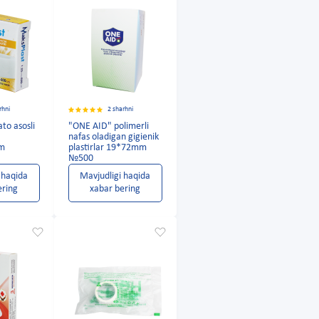
rhni
2 sharhni
to asosli
"ONE AID" polimerli
nafas oladigan gigienik
sm
plastirlar 19*72mm
№500
 haqida
Mavjudligi haqida
ering
xabar bering