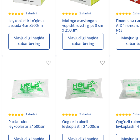
2 sharhni
2 sharhni
2 sha
Leykoplastir to'qima
Matoga asoslangan
Пластыри ги
asosida 4smx500sm
yopishtiruvchi gips 3 sm
AID" неткан
x 250 sm
№3
Mavjudligi haqida
Mavjudligi haqida
Mavjudligi
xabar bering
xabar bering
xabar b
2 sharhni
2 sharhni
2 sha
Paxta rulonli
Qog'ozli rulonli
Qog'ozli rulon
leykoplastir 2*500sm
leykoplastir 2*500sm
leykoplastir
Mavjudligi haqida
Mavjudligi haqida
Mavjudligi