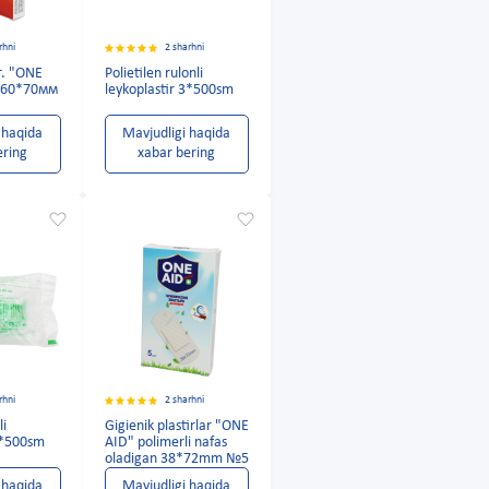
rhni
2 sharhni
г. "ONE
Polietilen rulonli
. 60*70мм
leykoplastir 3*500sm
 haqida
Mavjudligi haqida
ering
xabar bering
rhni
2 sharhni
li
Gigienik plastirlar "ONE
 4*500sm
AID" polimerli nafas
oladigan 38*72mm №5
 haqida
Mavjudligi haqida