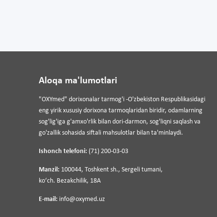
Aloqa ma'lumotlari
"OXYmed" dorixonalar tarmog'i -O'zbekiston Respublikasidagi
eng yirik xususiy dorixona tarmoqlaridan biridir, odamlarning
sog'lig'iga g'amxo'rlik bilan dori-darmon, sog'liqni saqlash va
go'zallik sohasida siftali mahsulotlar bilan ta'minlaydi.
Ishonch telefoni:
(71) 200-03-03
Manzil:
100044, Toshkent sh., Sergeli tumani,
koʻch. Bezakchilik, 18A
E-mail:
info@oxymed.uz