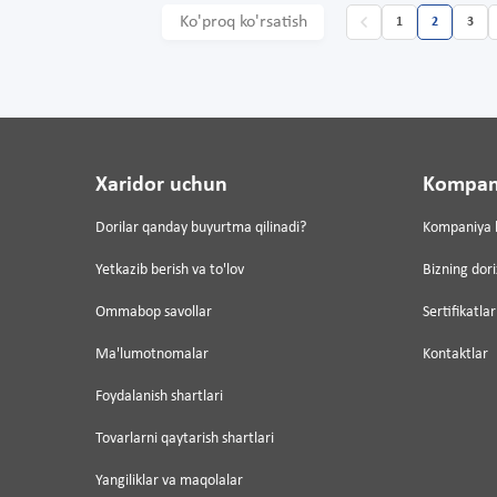
Ko'proq ko'rsatish
1
2
3
Xaridor uchun
Kompan
Dorilar qanday buyurtma qilinadi?
Kompaniya 
Yetkazib berish va to'lov
Bizning dor
Ommabop savollar
Sertifikatlar
Ma'lumotnomalar
Kontaktlar
Foydalanish shartlari
Tovarlarni qaytarish shartlari
Yangiliklar va maqolalar