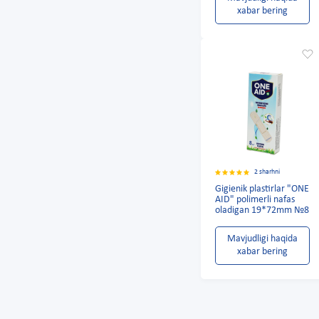
xabar bering
2 sharhni
Gigienik plastirlar "ONE
AID" polimerli nafas
oladigan 19*72mm №8
Mavjudligi haqida
xabar bering