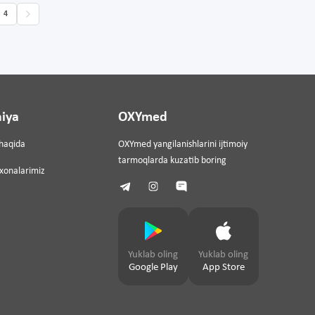
4
iya
OXYmed
haqida
OXYmed yangilanishlarini ijtimoiy
tarmoqlarda kuzatib boring
ixonalarimiz
Yuklab oling
Yuklab oling
Google Play
App Store