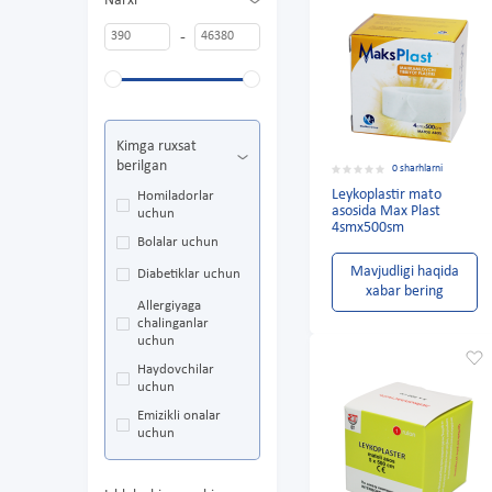
Narxi
-
Kimga ruxsat
berilgan
0 sharhlarni
Leykoplastir mato
Homiladorlar
asosida Max Plast
uchun
4smx500sm
Bolalar uchun
Mavjudligi haqida
Diabetiklar uchun
xabar bering
Allergiyaga
chalinganlar
uchun
Haydovchilar
uchun
Emizikli onalar
uchun