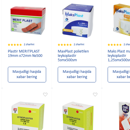
2 sharhni
2 sharhni
2 sha
Plastir MERITPLAST
MaxPlast polietilen
Maks Plast ma
19mm x72mm №500
leykoplastir
leykoplastir
5smx500sm
1,25smx500
Mavjudligi haqida
Mavjudligi haqida
Mavjudligi
xabar bering
xabar bering
xabar b