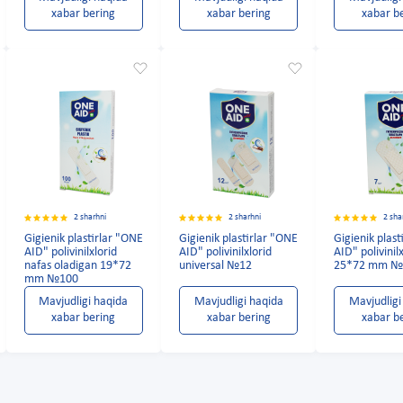
xabar bering
xabar bering
xabar b
2 sharhni
2 sharhni
2 sha
Gigienik plastirlar "ONE
Gigienik plastirlar "ONE
Gigienik plas
AID" polivinilxlorid
AID" polivinilxlorid
AID" polivinil
nafas oladigan 19*72
universal №12
25*72 mm №
mm №100
Mavjudligi haqida
Mavjudligi haqida
Mavjudligi
xabar bering
xabar bering
xabar b