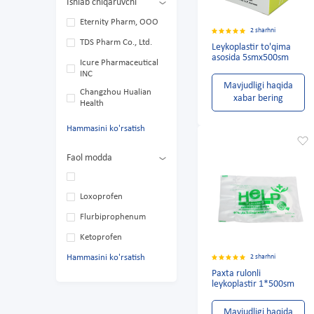
Ishlab chiqaruvchi
Eternity Pharm, OOO
2 sharhni
TDS Pharm Co., Ltd.
Leykoplastir to'qima
asosida 5smx500sm
Icure Pharmaceutical
INC
Mavjudligi haqida
Changzhou Hualian
xabar bering
Health
Hammasini ko'rsatish
Faol modda
Loxoprofen
Flurbiprophenum
Ketoprofen
Hammasini ko'rsatish
2 sharhni
Paxta rulonli
leykoplastir 1*500sm
Mavjudligi haqida