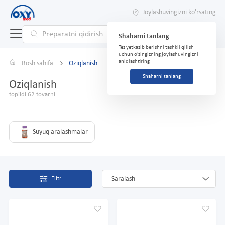
Joylashuvingizni ko'rsating
Shaharni tanlang
Tez yetkazib berishni tashkil qilish
uchun o'zingizning joylashuvingizni
aniqlashtiring
Bosh sahifa
Oziqlanish
Shaharni tanlang
Oziqlanish
topildi 62 tovarni
Suyuq aralashmalar
Saralash
Filtr