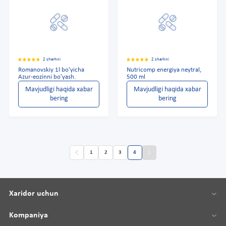
2 sharhni
2 sharhni
Romanovskiy 1l bo'yicha
Nutricomp energiya neytral,
Azur-eozinni bo'yash.
500 ml
Mavjudligi haqida xabar
Mavjudligi haqida xabar
bering
bering
1
2
3
4
Xaridor uchun
Kompaniya