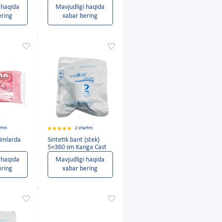
 haqida
Mavjudligi haqida
ering
xabar bering
rhni
2 sharhni
limlarda
Sintetik bant (stek)
5×360 sm Kanga Cast
 haqida
Mavjudligi haqida
ering
xabar bering