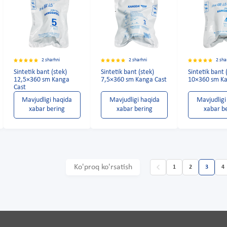
2 sharhni
2 sharhni
2 sha
Sintetik bant (stek)
Sintetik bant (stek)
Sintetik bant 
12,5×360 sm Kanga
7,5×360 sm Kanga Cast
10×360 sm Ka
Cast
Mavjudligi haqida
Mavjudligi haqida
Mavjudligi
xabar bering
xabar bering
xabar b
Ko'proq ko'rsatish
1
2
3
4