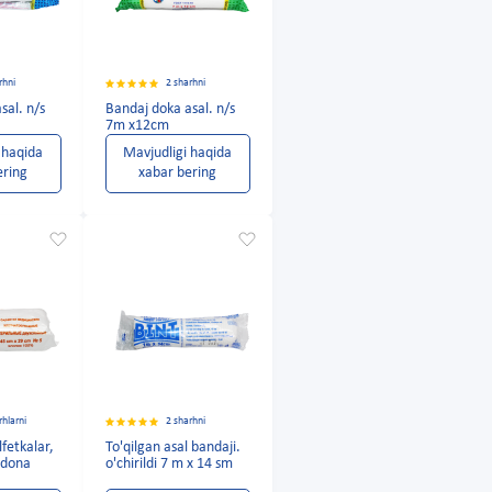
rhni
2 sharhni
sal. n/s
Bandaj doka asal. n/s
7m x12cm
 haqida
Mavjudligi haqida
ering
xabar bering
rhlarni
2 sharhni
lfetkalar,
To'qilgan asal bandaji.
 dona
o'chirildi 7 m x 14 sm