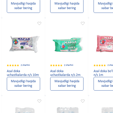
Mavjudligi haqida
Mavjudligi haqida
Mavjudligi
xabar bering
xabar bering
xabar b
2 sharhni
2 sharhni
2 sha
Asal doka
Asal doka
Asal doka bo'
uchastkalarda n/s 10m
uchastkalarda n/s 2m
n/s 1m
Mavjudligi haqida
Mavjudligi haqida
Mavjudligi
xabar bering
xabar bering
xabar b