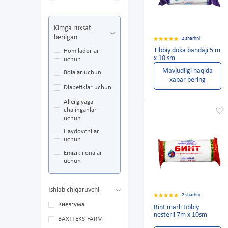
Kimga ruxsat
berilgan
2 sharhni
Tibbiy doka bandaji 5 m
Homiladorlar
x 10 sm
uchun
Mavjudligi haqida
Bolalar uchun
xabar bering
Diabetiklar uchun
Allergiyaga
chalinganlar
uchun
Haydovchilar
uchun
Emizikli onalar
uchun
Ishlab chiqaruvchi
2 sharhni
Киевгума
Bint marli tibbiy
nesteril 7m x 10sm
BAXTTEKS-FARM