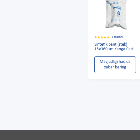
2 sharhni
Sintetik bant (stek)
15×360 sm Kanga Cast
Mavjudligi haqida
xabar bering