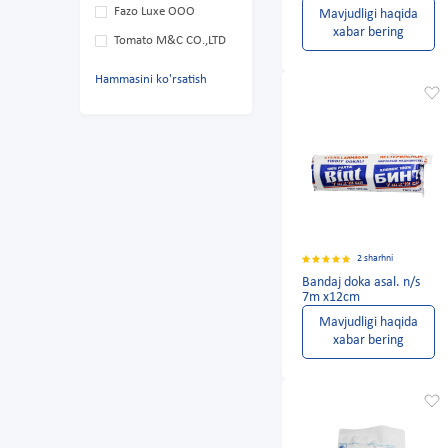
Fazo Luxe OOO
Mavjudligi haqida
xabar bering
Tomato M&C CO.,LTD
Hammasini ko'rsatish
2 sharhni
Bandaj doka asal. n/s
7m x12cm
Mavjudligi haqida
xabar bering