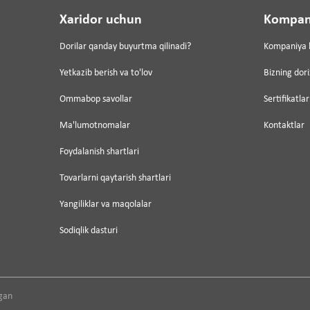
Xaridor uchun
Kompan
Dorilar qanday buyurtma qilinadi?
Kompaniya 
Yetkazib berish va to'lov
Bizning dor
Ommabop savollar
Sertifikatlar
Ma'lumotnomalar
Kontaktlar
Foydalanish shartlari
Tovarlarni qaytarish shartlari
Yangiliklar va maqolalar
Sodiqlik dasturi
gan