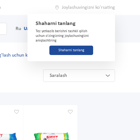
a
Joylashuvingizni ko'rsating
Shaharni tanlang
0
Savat
Ru
Uz
(71) 200-03-03
Tez yetkazib berishni tashkil qilish
uchun o'zingizning joylashuvingizni
aniqlashtiring
Shaharni tanlang
'lash uchun kerakli narsalar
Saralash