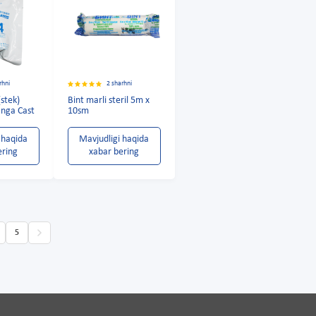
rhni
2 sharhni
(stek)
Bint marli steril 5m x
nga Cast
10sm
 haqida
Mavjudligi haqida
ering
xabar bering
5