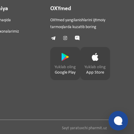
iya
OXYmed
haqida
OXYmed yangilanishlarini ijtimoiy
tarmoqlarda kuzatib boring
ixonalarimiz
Yuklab oling
Yuklab oling
Google Play
App Store
Sayt yaratuvchi
pharmit.uz