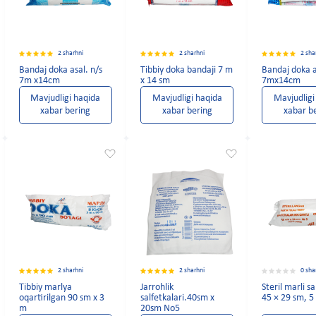
2 sharhni
2 sharhni
2 sha
Bandaj doka asal. n/s
Tibbiy doka bandaji 7 m
Bandaj doka a
7m x14cm
x 14 sm
7mx14cm
Mavjudligi haqida
Mavjudligi haqida
Mavjudligi
xabar bering
xabar bering
xabar b
2 sharhni
2 sharhni
0 sha
Tibbiy marlya
Jarrohlik
Steril marli sa
oqartirilgan 90 sm x 3
salfetkalari.40sm x
45 × 29 sm, 5
m
20sm No5