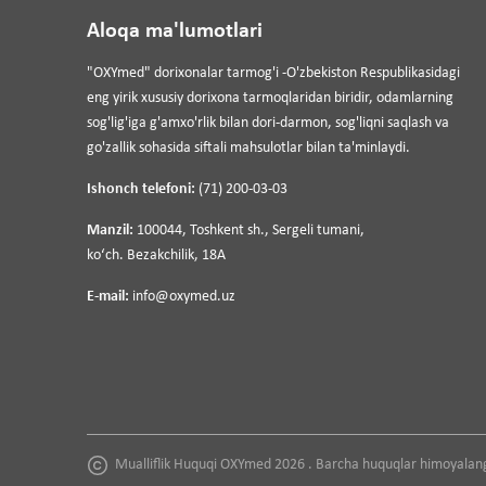
Aloqa ma'lumotlari
"OXYmed" dorixonalar tarmog'i -O'zbekiston Respublikasidagi
eng yirik xususiy dorixona tarmoqlaridan biridir, odamlarning
sog'lig'iga g'amxo'rlik bilan dori-darmon, sog'liqni saqlash va
go'zallik sohasida siftali mahsulotlar bilan ta'minlaydi.
Ishonch telefoni:
(71) 200-03-03
Manzil:
100044, Toshkent sh., Sergeli tumani,
koʻch. Bezakchilik, 18A
E-mail:
info@oxymed.uz
Mualliflik Huquqi OXYmed 2026 . Barcha huquqlar himoyalan