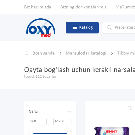
Biz haqimizda
Bizning dorixonalarimiz
Ma'lumot
Katalog
Bosh sahifa
Mahsulotlar katalogi
Tibbiy m
Qayta bog'lash uchun kerakli narsal
topildi 111 tovarlarni
Narxi
-