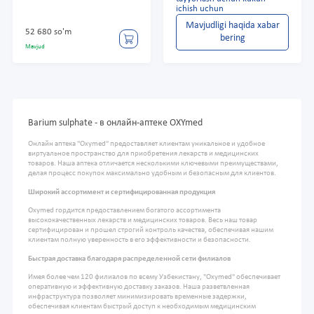
ichish uchun
Mavjudligi haqida xabar
52 680 so'm
bering
Mavjud
Barium sulphate - в онлайн-аптеке OXYmed
Онлайн аптека "Oxymed" предоставляет клиентам уникальное и удобное
виртуальное пространство для приобретения лекарств и медицинских
товаров. Наша аптека отличается несколькими ключевыми преимуществами,
делая процесс покупок максимально удобным и безопасным для клиентов.
Широкий ассортимент и сертифицированная продукция
Oxymed гордится предоставлением богатого ассортимента
высококачественных лекарств и медицинских товаров. Весь наш товар
сертифицирован и прошел строгий контроль качества, обеспечивая нашим
клиентам полную уверенность в его эффективности и безопасности.
Быстрая доставка благодаря распределенной сети филиалов
Имея более чем 120 филиалов по всему Узбекистану, "Oxymed" обеспечивает
оперативную и эффективную доставку заказов. Наша разветвленная
инфраструктура позволяет минимизировать временные задержки,
обеспечивая клиентам быстрый доступ к необходимым медицинским