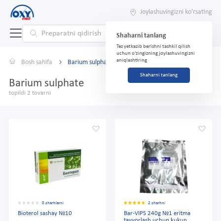
Joylashuvingizni ko'rsating
Shaharni tanlang
Tez yetkazib berishni tashkil qilish
uchun o'zingizning joylashuvingizni
aniqlashtiring
Bosh sahifa
Barium sulphate
Shaharni tanlang
Barium sulphate
topildi 2 tovarni
0 sharhlarni
2 sharhni
Bioterol sashay №10
Bar-VIPS 240g №1 eritma
tayyorlash uchun kukun