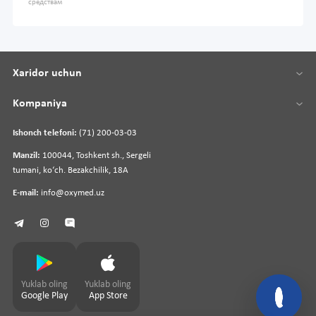
средствам
Xaridor uchun
Kompaniya
Ishonch telefoni:
(71) 200-03-03
Manzil:
100044, Toshkent sh., Sergeli
tumani, koʻch. Bezakchilik, 18A
E-mail:
info@oxymed.uz
Yuklab oling
Yuklab oling
Google Play
App Store