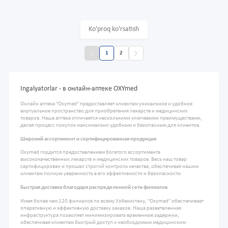
Ko'proq ko'rsatish
1
2
Ingalyatorlar - в онлайн-аптеке OXYmed
Онлайн аптека "Oxymed" предоставляет клиентам уникальное и удобное
виртуальное пространство для приобретения лекарств и медицинских
товаров. Наша аптека отличается несколькими ключевыми преимуществами,
делая процесс покупок максимально удобным и безопасным для клиентов.
Широкий ассортимент и сертифицированная продукция
Oxymed гордится предоставлением богатого ассортимента
высококачественных лекарств и медицинских товаров. Весь наш товар
сертифицирован и прошел строгий контроль качества, обеспечивая нашим
клиентам полную уверенность в его эффективности и безопасности.
Быстрая доставка благодаря распределенной сети филиалов
Имея более чем 120 филиалов по всему Узбекистану, "Oxymed" обеспечивает
оперативную и эффективную доставку заказов. Наша разветвленная
инфраструктура позволяет минимизировать временные задержки,
обеспечивая клиентам быстрый доступ к необходимым медицинским