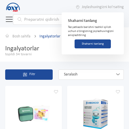
Joylashuvingizni ko'rsating
Shaharni tanlang
Tez yetkazib berishni tashkil qilish
uchun o'zingizning joylashuvingizni
aniqlashtiring
Bosh sahifa
Ingalyatorlar
Shaharni tanlang
Ingalyatorlar
topildi 34 tovarni
Saralash
Filtr