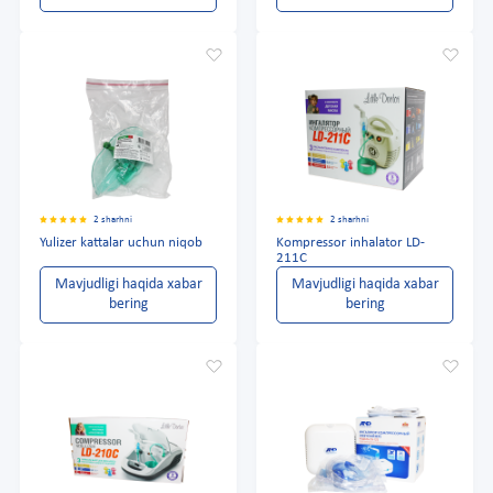
2 sharhni
2 sharhni
Yulizer kattalar uchun niqob
Kompressor inhalator LD-
211C
Mavjudligi haqida xabar
Mavjudligi haqida xabar
bering
bering