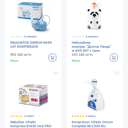
0 sharhlarni
0 sharhlarni
INGALYATOR OMRON NAMI
Небулайзер
CAT KOMPRESSOR
компрес."Доктор Панда"
м.AXD-307 с прин
992 160 so'm
243 180 so'm
Mavjud
Mavjud
2 sharhni
2 sharhni
Nebulizer inhaler
Kompressor inhaler Omron
kompressi.B.Well mod.PRO-
Complate NE-C300-RU