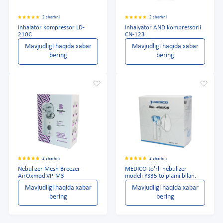
2 sharhni
2 sharhni
Inhalator kompressor LD-
Inhalyator AND kompressorli
210C
CN-123
Mavjudligi haqida xabar
Mavjudligi haqida xabar
bering
bering
2 sharhni
2 sharhni
Nebulizer Mesh Breezer
MEDICO to'rli nebulizer
AirOxmod.VP-M3
modeli YS35 to'plami bilan.
Mavjudligi haqida xabar
Mavjudligi haqida xabar
bering
bering