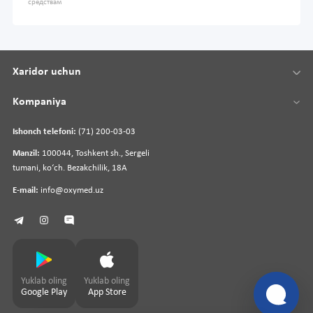
средствам
Xaridor uchun
Kompaniya
Ishonch telefoni:
(71) 200-03-03
Manzil:
100044, Toshkent sh., Sergeli
tumani, koʻch. Bezakchilik, 18A
E-mail:
info@oxymed.uz
Yuklab oling
Yuklab oling
Google Play
App Store