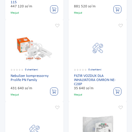
115
447 120 so'm
881 520 so'm
Mavjud
Mavjud
0 sharhlarni
0 sharhlarni
Nebulizer kompressorny
FILTIR VOZDUX DLA
Prolife PN Family
INHALYATORA OMRON NE-
C28P
431 640 so'm
35 640 so'm
Mavjud
Mavjud