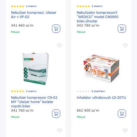
2 sharhni
2 sharhni
Nebulizer kompressi. Ulaizer
Nebulizator kompressorli
Air + VP-D2
"MEDICO" model CN0900
bilan jihozlar
341 460 so'm
342 780 so'm
Mavjud
Mavjud
2 sharhni
0 sharhlarni
Nebulizer kompressor CN-02
Inhalator ultratovush LD-207U
MY "Ulaizer home" bolalar
niqobi bilan
341 760 so'm
662 400 so'm
Mavjud
Mavjud