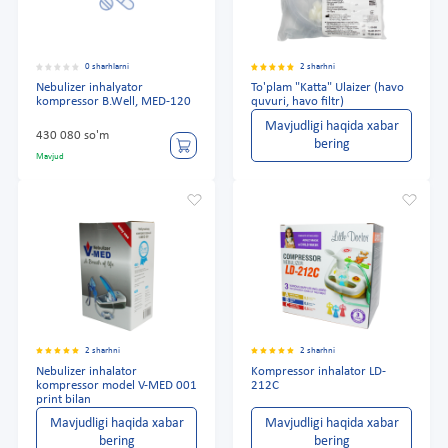
0 sharhlarni
2 sharhni
Nebulizer inhalyator
To'plam "Katta" Ulaizer (havo
kompressor B.Well, MED-120
quvuri, havo filtr)
Mavjudligi haqida xabar
430 080 so'm
bering
Mavjud
2 sharhni
2 sharhni
Nebulizer inhalator
Kompressor inhalator LD-
kompressor model V-MED 001
212C
print bilan
Mavjudligi haqida xabar
Mavjudligi haqida xabar
bering
bering