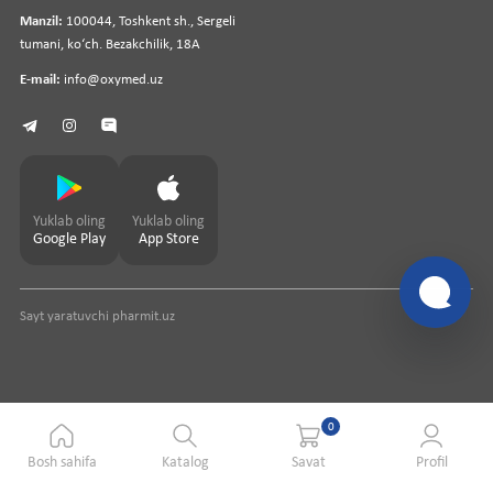
Manzil:
100044, Toshkent sh., Sergeli
tumani, koʻch. Bezakchilik, 18A
E-mail:
info@oxymed.uz
Yuklab oling
Yuklab oling
Google Play
App Store
Sayt yaratuvchi
pharmit.uz
0
Bosh sahifa
Katalog
Savat
Profil