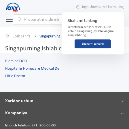
Joylashuvingizni ko'rsating
Shaharni tanlang
Tez yetkazib berishni tashkil qilish
uchun o'zingizning joylashuvingizni
aniqlashtiring
Bosh sahifa
Singapurning ishlab chiqaruvchilari
Shaharni tanlang
Singapurning ishlab chiqaruvchilari
Biomind OOO
Hospital & Homecare Medical De
Little Doctor
Xaridor uchun
Kompaniya
Ishonch telefoni:
(71) 200-03-03