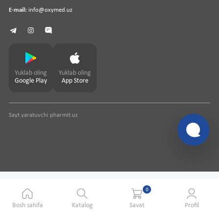
E-mail:
info@oxymed.uz
Yuklab oling
Yuklab oling
Google Play
App Store
Sayt yaratuvchi
pharmit.uz
0
Bosh sahifa
Katalog
Savat
Profil