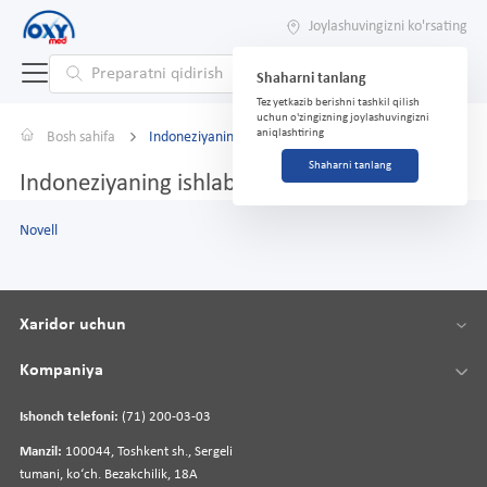
Joylashuvingizni ko'rsating
Shaharni tanlang
Tez yetkazib berishni tashkil qilish
uchun o'zingizning joylashuvingizni
aniqlashtiring
Bosh sahifa
Indoneziyaning ishlab chiqaruvchilari
Shaharni tanlang
Indoneziyaning ishlab chiqaruvchilari
Novell
Xaridor uchun
Kompaniya
Ishonch telefoni:
(71) 200-03-03
Manzil:
100044, Toshkent sh., Sergeli
tumani, koʻch. Bezakchilik, 18A