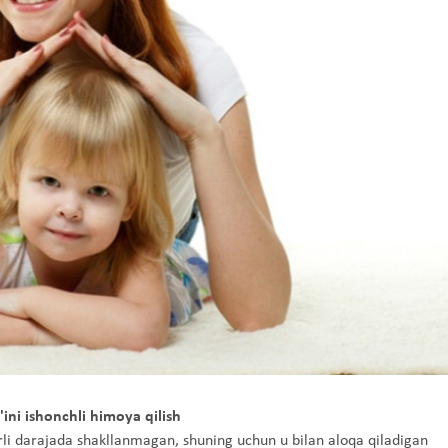
g'ini ishonchli himoya qilish
arli darajada shakllanmagan, shuning uchun u bilan aloqa qiladigan