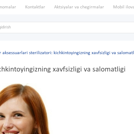
nomalar
Kontaktlar
Aktsiyalar va chegirmalar
Mobil ilov
 aksessuarlari sterilizatori: kichkintoyingizning xavfsizligi va salomatl
ichkintoyingizning xavfsizligi va salomatligi