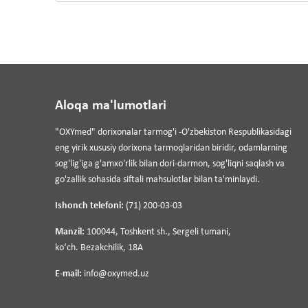
Aloqa ma'lumotlari
"OXYmed" dorixonalar tarmog'i -O'zbekiston Respublikasidagi
eng yirik xususiy dorixona tarmoqlaridan biridir, odamlarning
sog'lig'iga g'amxo'rlik bilan dori-darmon, sog'liqni saqlash va
go'zallik sohasida siftali mahsulotlar bilan ta'minlaydi.
Ishonch telefoni:
(71) 200-03-03
Manzil:
100044, Toshkent sh., Sergeli tumani,
koʻch. Bezakchilik, 18A
E-mail:
info@oxymed.uz