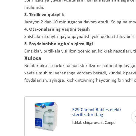
Sterilizatsiya yuvish vositalarini ishlatmasdan amalga os
muhimdir.
3. Tezlik va qulaylik
Jarayon 2 dan 10 minutgacha davom etadi. Ko'pgina model
4. Ota-onalarning vaqtini tejash
Shishalarni qayta-qayta qaynatish yoki qo'lda ishlov beris
5. Foydalanishning ko'p qirraliligi
Emziklar, butilkalar, silikon qoshiqlar, ko'krak nasoslari, 
Xulosa
Bolalar aksessuarlari uchun sterilizator nafaqat qulay ga
xavfsiz muhitni yaratishga yordam beradi, kundalik parvar
foydalanish, ayniqsa, kichkintoyning hayotining birinchi 
529 Canpol Babies elektr
sterilizatori bug '
Ishlab chiqaruvchi: Canpol