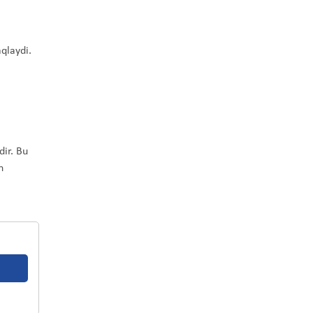
qlaydi.
dir. Bu
n