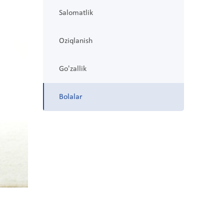
Salomatlik
Oziqlanish
Go'zallik
Bolalar