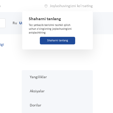
a
Joylashuvingizni ko'rsating
Shaharni tanlang
0
Savat
Ru
Uz
(71) 200-03-03
Tez yetkazib berishni tashkil qilish
uchun o'zingizning joylashuvingizni
aniqlashtiring
Shaharni tanlang
igi
Yangiliklar
Aksiyalar
Dorilar