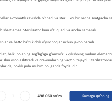
hiriladi, bu ayniqsa allergiyaga moyil bo'lgan chaqaloqlar uchun juda
lar avtomatik ravishda o'chadi va sterillikni bir necha soatgacha sa
h shart emas. Sterilizator buni o'zi qiladi va ancha samarali.
tishlar va hatto ba'zi kichik o'yinchoqlar uchun javob beradi.
djet, balki bolaning sog'lig'iga g'amxo'rlik qilishning muhim elementi
ishni osonlashtiradi va ota-onalarning vaqtini tejaydi. Sterilizatorda
oylarida, poklik juda muhim bo'lganda foydalidir.
498 060 so'm
1
Savatga qo'shing