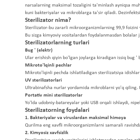
narsalarning maksimal tozaligini ta'minlash ayniqsa muhim
kuni bakteriyalar va mikroblarga ta'sir qiladi. Dezinfekt
Sterilizator nima?
Sterilizator-bu zararli mikroorganizmlarning 99,9 foizini
Bu sizga kimyoviy vositalardan foydalanmasdan bolalar ji
Sterilizatorlarning turlari
Bug ' (elektr)
Ular erishish qiyin bo'lgan joylarga kiradigan issiq bug '
Mikroto'lqinli pechlar
Mikroto'lqinli pechda ishlatiladigan sterilizatsiya idishlar
UV sterilizatorlari
Ultrabinafsha nurlar yordamida mikroblarni yo'q qiling. Ki
Portativ mini sterilizatorlar
Yo'lda udobniy-batareyalar yoki USB orqali ishlaydi, nipe
Sterilizatorning foydalari
1. Bakteriyalar va viruslardan maksimal himoya
Qurilma eng xavfli mikroorganizmlarni samarali ravishda 
2. Kimyosiz xavfsizlik