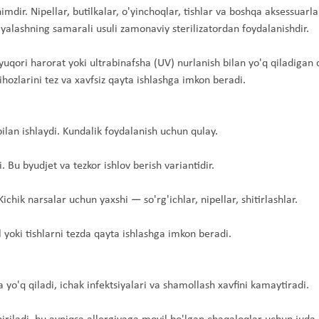
dir. Nipellar, butilkalar, o'yinchoqlar, tishlar va boshqa aksessuarla
siyalashning samarali usuli zamonaviy sterilizatordan foydalanishdir.
 yuqori harorat yoki ultrabinafsha (UV) nurlanish bilan yo'q qiladigan 
hozlarini tez va xavfsiz qayta ishlashga imkon beradi.
 bilan ishlaydi. Kundalik foydalanish uchun qulay.
i. Bu byudjet va tezkor ishlov berish variantidir.
chik narsalar uchun yaxshi — so'rg'ichlar, nipellar, shitirlashlar.
l yoki tishlarni tezda qayta ishlashga imkon beradi.
yo'q qiladi, ichak infektsiyalari va shamollash xavfini kamaytiradi.