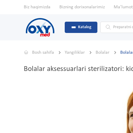
Biz haqimizda
Bizning dorixonalarimiz
Ma'lumot
Katalog
Bosh sahifa
Yangiliklar
Bolalar
Bolalar
Bolalar aksessuarlari sterilizatori: k