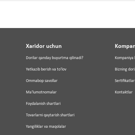
Xaridor uchun
Kompan
Dorilar qanday buyurtma qilinadi?
Kompaniya 
Yetkazib berish va to'lov
Bizning dor
Ommabop savollar
Sertifikatlar
Ma'lumotnomalar
Kontaktlar
Foydalanish shartlari
Tovarlarni qaytarish shartlari
Yangiliklar va maqolalar