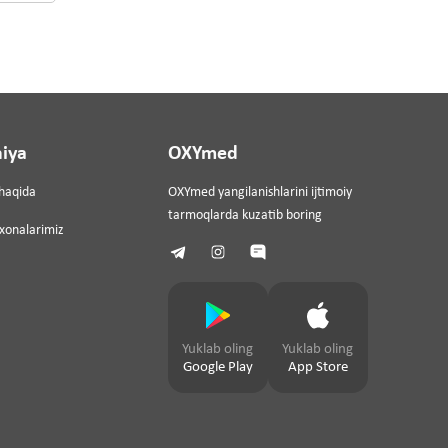
iya
OXYmed
haqida
OXYmed yangilanishlarini ijtimoiy
tarmoqlarda kuzatib boring
ixonalarimiz
Yuklab oling
Yuklab oling
Google Play
App Store