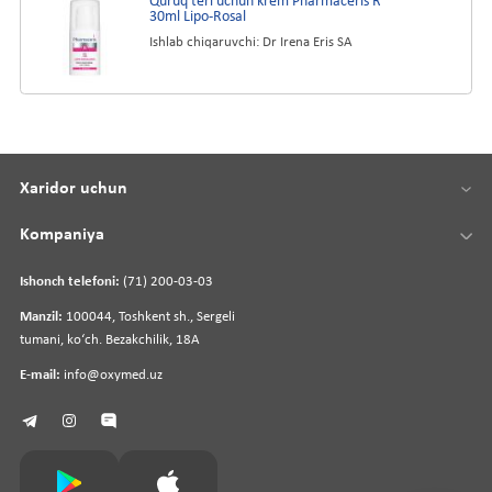
Quruq teri uchun krem Pharmaceris R
30ml Lipo-Rosal
Ishlab chiqaruvchi: Dr Irena Eris SA
Xaridor uchun
Kompaniya
Ishonch telefoni:
(71) 200-03-03
Manzil:
100044, Toshkent sh., Sergeli
tumani, koʻch. Bezakchilik, 18A
E-mail:
info@oxymed.uz