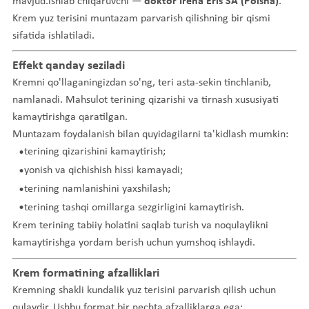
mavjud.ishlab chiqaruvchi —
doktor Irena Eris SA (Polsha)
.
Krem yuz terisini muntazam parvarish qilishning bir qismi
sifatida ishlatiladi.
Effekt qanday seziladi
Kremni qo'llaganingizdan so'ng, teri asta-sekin tinchlanib,
namlanadi. Mahsulot terining qizarishi va tirnash xususiyati
kamaytirishga qaratilgan.
Muntazam foydalanish bilan quyidagilarni ta'kidlash mumkin:
terining qizarishini kamaytirish;
yonish va qichishish hissi kamayadi;
terining namlanishini yaxshilash;
terining tashqi omillarga sezgirligini kamaytirish.
Krem terining tabiiy holatini saqlab turish va noqulaylikni
kamaytirishga yordam berish uchun yumshoq ishlaydi.
Krem formatining afzalliklari
Kremning shakli kundalik yuz terisini parvarish qilish uchun
qulaydir. Ushbu format bir nechta afzalliklarga ega: