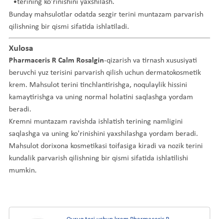
terining ko'rinishini yaxshilash.
Bunday mahsulotlar odatda sezgir terini muntazam parvarish
qilishning bir qismi sifatida ishlatiladi.
Xulosa
Pharmaceris R Calm Rosalgin
-qizarish va tirnash xususiyati
beruvchi yuz terisini parvarish qilish uchun dermatokosmetik
krem. Mahsulot terini tinchlantirishga, noqulaylik hissini
kamaytirishga va uning normal holatini saqlashga yordam
beradi.
Kremni muntazam ravishda ishlatish terining namligini
saqlashga va uning ko'rinishini yaxshilashga yordam beradi.
Mahsulot dorixona kosmetikasi toifasiga kiradi va nozik terini
kundalik parvarish qilishning bir qismi sifatida ishlatilishi
mumkin.