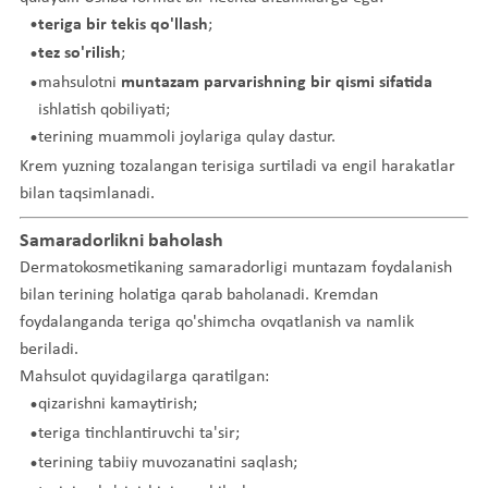
teriga bir tekis qo'llash
;
tez so'rilish
;
mahsulotni
muntazam parvarishning bir qismi sifatida
ishlatish qobiliyati;
terining muammoli joylariga qulay dastur.
Krem yuzning tozalangan terisiga surtiladi va engil harakatlar
bilan taqsimlanadi.
Samaradorlikni baholash
Dermatokosmetikaning samaradorligi muntazam foydalanish
bilan terining holatiga qarab baholanadi. Kremdan
foydalanganda teriga qo'shimcha ovqatlanish va namlik
beriladi.
Mahsulot quyidagilarga qaratilgan:
qizarishni kamaytirish;
teriga tinchlantiruvchi ta'sir;
terining tabiiy muvozanatini saqlash;