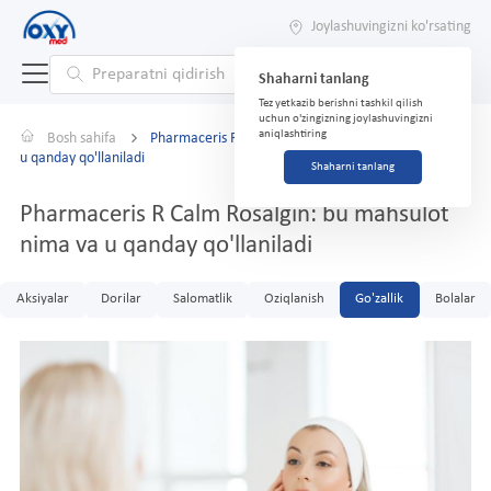
Joylashuvingizni ko'rsating
Shaharni tanlang
Tez yetkazib berishni tashkil qilish
uchun o'zingizning joylashuvingizni
aniqlashtiring
Bosh sahifa
Pharmaceris R Calm Rosalgin: bu mahsulot nima va
u qanday qo'llaniladi
Shaharni tanlang
Pharmaceris R Calm Rosalgin: bu mahsulot
nima va u qanday qo'llaniladi
Aksiyalar
Dorilar
Salomatlik
Oziqlanish
Go'zallik
Bolalar