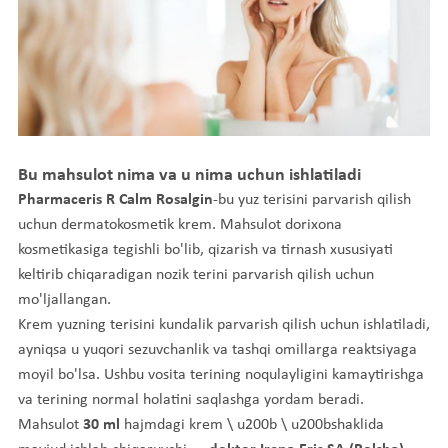
Bu mahsulot nima va u nima uchun ishlatiladi
Pharmaceris R Calm Rosalgin
-bu yuz terisini parvarish qilish
uchun dermatokosmetik krem. Mahsulot dorixona
kosmetikasiga tegishli bo'lib, qizarish va tirnash xususiyati
keltirib chiqaradigan nozik terini parvarish qilish uchun
mo'ljallangan.
Krem yuzning terisini kundalik parvarish qilish uchun ishlatiladi,
ayniqsa u yuqori sezuvchanlik va tashqi omillarga reaktsiyaga
moyil bo'lsa. Ushbu vosita terining noqulayligini kamaytirishga
va terining normal holatini saqlashga yordam beradi.
Mahsulot
30 ml
hajmdagi krem \ u200b \ u200bshaklida