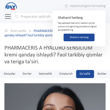
Joylashuvingizni ko'rsating
Shaharni tanlang
Tez yetkazib berishni tashkil qilish
uchun o'zingizning joylashuvingizni
aniqlashtiring
Bosh sahifa
PHARMACERIS A HYALURO-SENSILIUM kremi
qanday ishlaydi? Faol tarkibiy qismlar va teriga ta'siri.
Shaharni tanlang
PHARMACERIS A HYALURO-SENSILIUM
kremi qanday ishlaydi? Faol tarkibiy qismlar
va teriga ta'siri.
Aksiyalar
Dorilar
Salomatlik
Oziqlanish
Go'zallik
Bolalar