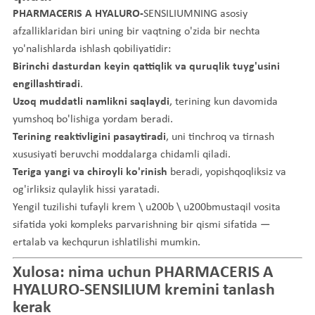
PHARMACERIS A HYALURO-
SENSILIUMNING asosiy
afzalliklaridan biri uning bir vaqtning o'zida bir nechta
yo'nalishlarda ishlash qobiliyatidir:
Birinchi dasturdan keyin qattiqlik va quruqlik tuyg'usini
engillashtiradi
.
Uzoq muddatli namlikni saqlaydi
, terining kun davomida
yumshoq bo'lishiga yordam beradi.
Terining reaktivligini pasaytiradi
, uni tinchroq va tirnash
xususiyati beruvchi moddalarga chidamli qiladi.
Teriga yangi va chiroyli ko'rinish
beradi, yopishqoqliksiz va
og'irliksiz qulaylik hissi yaratadi.
Yengil tuzilishi tufayli krem \ u200b \ u200bmustaqil vosita
sifatida yoki kompleks parvarishning bir qismi sifatida —
ertalab va kechqurun ishlatilishi mumkin.
Xulosa: nima uchun PHARMACERIS
A
HYALURO-SENSILIUM kremini tanlash
kerak