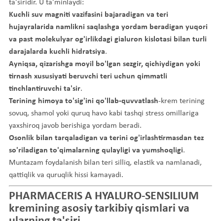
ta'siridir. U ta'minlaydi:
Kuchli suv magniti vazifasini bajaradigan va teri
hujayralarida namlikni saqlashga yordam beradigan yuqori
va past molekulyar og'irlikdagi gialuron kislotasi bilan turli
darajalarda kuchli hidratsiya
.
Ayniqsa, qizarishga moyil bo'lgan sezgir, qichiydigan yoki
tirnash xususiyati beruvchi teri uchun qimmatli
tinchlantiruvchi ta'sir
.
Terining himoya to'sig'ini qo'llab-quvvatlash
-krem terining
sovuq, shamol yoki quruq havo kabi tashqi stress omillariga
yaxshiroq javob berishiga yordam beradi.
Osonlik bilan tarqaladigan va terini og'irlashtirmasdan tez
so'riladigan to'qimalarning qulayligi va yumshoqligi
.
Muntazam foydalanish bilan teri silliq, elastik va namlanadi,
qattiqlik va quruqlik hissi kamayadi.
PHARMACERIS A HYALURO-SENSILIUM
kremining asosiy tarkibiy qismlari va
ularning ta'siri