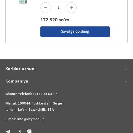
1
172 320 so'm
Savatga qo'shing
Xaridor uchun
Kompaniya
Ishonch telefoni:
(71) 200-03-03
Manzil:
100044, Toshkent sh., Sergeli
tumani, koʻch. Bezakchilik, 18A
E-mail:
info@oxymed.uz