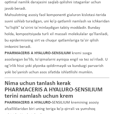
optimal namlik darajasini saqlab qolishni istaganlar uchun
javob beradi.
Mahsulotning asosiy faol komponenti gialuron kislotasi-terida
suvni ushlab turadigan, uni ko'p qatlamli namlash va ichkaridan
"to'liqlik" ta'sirini ta'minlaydigan tabiiy moddadir. Bunday
holda, kompozitsiyada turli xil massali molekulalar qo'llaniladi,
bu epidermisning sirt va chuqur qatlamlariga ta'sir qilish
imkonini beradi.
PHARMACERIS A HYALURO-SENSILIUM
kremi suvga
asoslangan bo'lib, to'qimalarni ayniqsa engil va tez so'riladi. U
og'irlik hissi yoki plyonka qoldirmaydi va kunduzgi parvarish
yoki bo'yanish uchun asos sifatida ishlatilishi mumkin.
Nima uchun tanlash
kerak
PHARMACERIS A HYALURO-SENSILIUM
terini namlash uchun
krem
PHARMACERIS A HYALURO-
SENSILIUM kremining asosiy
afzalliklaridan biri uning teriga ko'p qirrali va yumshoq