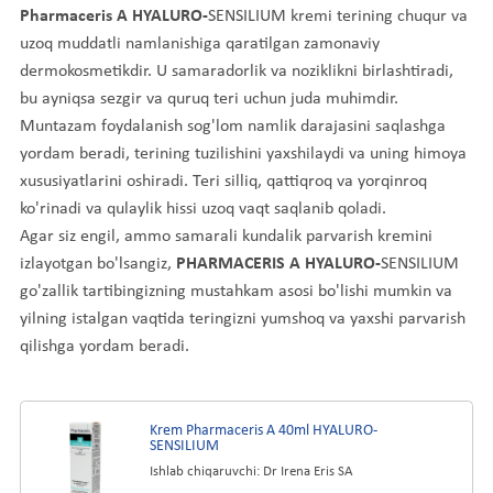
Pharmaceris A HYALURO-
SENSILIUM kremi terining chuqur va
uzoq muddatli namlanishiga qaratilgan zamonaviy
dermokosmetikdir. U samaradorlik va noziklikni birlashtiradi,
bu ayniqsa sezgir va quruq teri uchun juda muhimdir.
Muntazam foydalanish sog'lom namlik darajasini saqlashga
yordam beradi, terining tuzilishini yaxshilaydi va uning himoya
xususiyatlarini oshiradi. Teri silliq, qattiqroq va yorqinroq
ko'rinadi va qulaylik hissi uzoq vaqt saqlanib qoladi.
Agar siz engil, ammo samarali kundalik parvarish kremini
izlayotgan bo'lsangiz,
PHARMACERIS A HYALURO-
SENSILIUM
go'zallik tartibingizning mustahkam asosi bo'lishi mumkin va
yilning istalgan vaqtida teringizni yumshoq va yaxshi parvarish
qilishga yordam beradi.
Krem Pharmaceris A 40ml HYALURO-
SENSILIUM
Ishlab chiqaruvchi: Dr Irena Eris SA