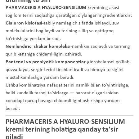
PHARMACERIS A HYALURO-SENSILIUM
kremining asosi
sog'lom terini saqlashga qaratilgan o'ylangan ingredientlardir:
Gialuron kislotasi
-tabiiy namlagich sifatida ishlaydi, suv
molekulalarini bog'laydi va terining silliq va qattiqroq
ko'rinishiga yordam beradi.
Nemlendirici shakar kompleksi
-namlikni saqlaydi va terining
qurib ketishiga chidamliligini oshiradi.
Pantenol va prebiyotik komponentlar
-gidrobalansni qo'llab-
quvvatlaydi, sezgir terini tinchlantiradi va himoya to'sig'ini
mustahkamlashga yordam beradi.
Ushbu kombinatsiya nafaqat terini namlik bilan to'yintirishga,
balki kundalik tashqi ta'sirlarga — harorat o'zgarishidan
xonadagi quruq havoga chidamliligini oshirishga yordam
beradi.
PHARMACERIS A HYALURO-SENSILIUM
kremi terining holatiga qanday ta'sir
qiladi