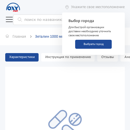
Укажите свое местоположение
Выбор города
Для быстрой организации
доставки необходимо уточнить
свое местоположение
Главная
Зеталин 1000 мг/4мл №5
Выбрать город
Характеристики
Инструкция по применению
Отзывы
Ана