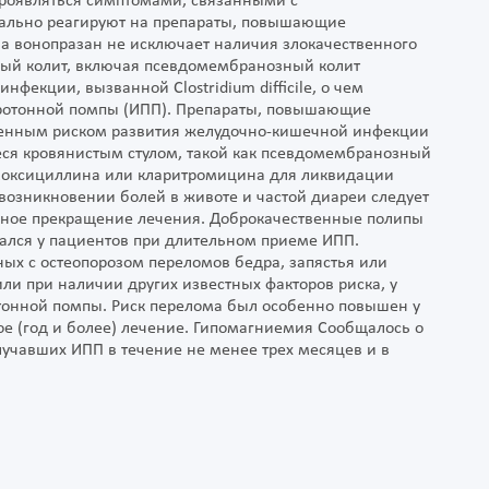
роявляться симптомами, связанными с
чально реагируют на препараты, повышающие
а вонопразан не исключает наличия злокачественного
желый колит, включая псевдомембранозный колит
екции, вызванной Clostridium difficile, о чем
протонной помпы (ИПП). Препараты, повышающие
шенным риском развития желудочно-кишечной инфекции
щиеся кровянистым стулом, такой как псевдомембранозный
 амоксициллина или кларитромицина для ликвидации
и возникновении болей в животе и частой диареи следует
нное прекращение лечения. Доброкачественные полипы
ался у пациентов при длительном приеме ИПП.
х с остеопорозом переломов бедра, запястья или
и при наличии других известных факторов риска, у
тонной помпы. Риск перелома был особенно повышен у
е (год и более) лечение. Гипомагниемия Сообщалось о
учавших ИПП в течение не менее трех месяцев и в