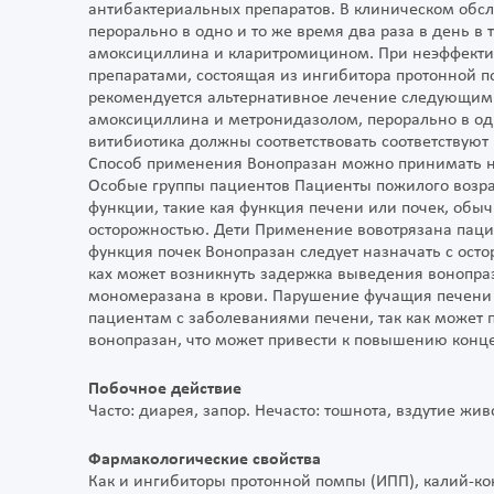
антибактериальных препаратов. В клиническом обс
перорально в одно и то же время два раза в день в 
амоксициллина и кларитромицином. При неэффективн
препаратами, состоящая из ингибитора протонной 
рекомендуется альтернативное лечение следующими
амоксициллина и метронидазолом, перорально в одно
витибиотика должны соответствовать соответствуют 
Способ применения Вонопразан можно принимать н
Особые группы пациентов Пациенты пожилого возра
функции, такие кая функция печени или почек, обыч
осторожностью. Дети Применение вовотрязана паци
функция почек Вонопразан следует назначать с ост
ках может возникнуть задержка выведения вонопра
мономеразана в крови. Парушение фучащия печени 
пациентам с заболеваниями печени, так как может
вонопразан, что может привести к повышению конце
Побочное действие
Часто: диарея, запор. Нечасто: тошнота, вздутие ж
Фармакологические свойства
Как и ингибиторы протонной помпы (ИПП), калий-к