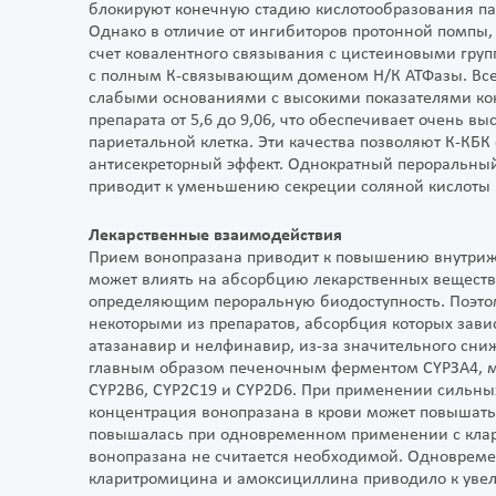
блокируют конечную стадию кислотообразования пар
Однако в отличие от ингибиторов протонной помпы,
счет ковалентного связывания с цистеиновыми гру
с полным К-связывающим доменом Н/К АТФазы. Все
слабыми основаниями с высокими показателями ко
препарата от 5,6 до 9,06, что обеспечивает очень 
париетальной клетка. Эти качества позволяют К-КБ
антисекреторный эффект. Однократный пероральный
приводит к уменьшению секреции соляной кислоты 
Лекарственные взаимодействия
Прием вонопразана приводит к повышению внутрижел
может влиять на абсорбцию лекарственных веществ,
определяющим пероральную биодоступность. Поэтом
некоторыми из препаратов, абсорбция которых завис
атазанавир и нелфинавир, из-за значительного сни
главным образом печеночным ферментом СҮРЗА4, м
СҮР2В6, СҮР2С19 и CYP2D6. При применении сильны
концентрация вонопразана в крови может повышатьс
повышалась при одновременном применении с клар
вонопразана не считается необходимой. Одноврем
кларитромицина и амоксициллина приводило к увел