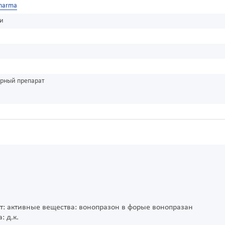
Pharma
ки
урный препарат
ит: активные вещества: вонопразон в форые вонопразан
: д.к.