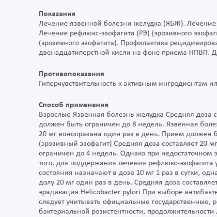
Показания
Лечение язвенной болезни желудка (ЯБЖ). Лечение
Лечение рефлюкс-эзофагита (РЭ) (эрозивного эзоф
(эрозивного эзофагита). Профилактика рецидивиров
двенадцатиперстной кисли на фоне приема НПВП. Доп
Противопоказания
Гиперчувствительность к активным ингредиентам ил
Способ применения
Взрослые Язвенная болезнь желудка Средняя доза с
должен быть ограничен до 8 недель. Язвенная боле
20 мг вонопразана один раз в день. Прием должен 
(эрозивный эзофагит) Средняя доза составляет 20 м
ограничен до 4 недель. Однако при недостаточном 
того, для поддержания лечения рефлюкс-эзофагита
состояния назначают в дозе 10 мг 1 раз в сутки, од
долу 20 мг один раз в день. Средняя доза составляе
эрадикация Helicobacter pylori При выборе антиба
следует учитывать официальные государственные, 
бактериальной резистентности, продолжительности