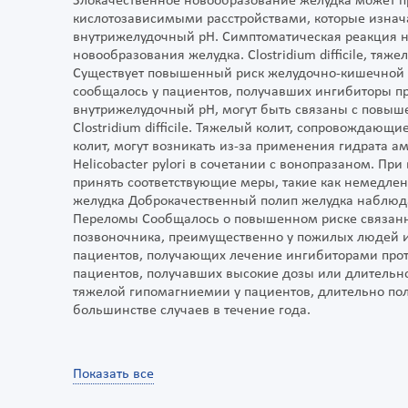
Злокачественное новообразование желудка может п
кислотозависимыми расстройствами, которые изна
внутрижелудочный рН. Симптоматическая реакция н
новообразования желудка. Clostridium difficile, тя
Существует повышенный риск желудочно-кишечной инф
сообщалось у пациентов, получавших ингибиторы 
внутрижелудочный рН, могут быть связаны с повы
Clostridium difficile. Тяжелый колит, сопровождаю
колит, могут возникать из-за применения гидрата
Helicobacter pylori в сочетании с вонопразаном. Пр
принять соответствующие меры, такие как немедле
желудка Доброкачественный полип желудка наблюд
Переломы Сообщалось о повышенном риске связанны
позвоночника, преимущественно у пожилых людей ил
пациентов, получающих лечение ингибиторами про
пациентов, получавших высокие дозы или длительно
тяжелой гипомагниемии у пациентов, длительно пол
большинстве случаев в течение года.
Показать все