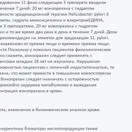
ледовании 11 физи следующие 3 препарата вводили
течение 7 дней: 20 мг воноорезана с гидритом
ости эрадикационной терапии Helicobacter pylori 3
помпы, гидрата амоксициллина и вларитромЕДИНА,
 3 препаратами, 20 мг вовопразана с гидратом
 и то же время два раза в день в течение 7 дней. Дезы
рекомендации на этикетке для эрадикации 11. pylori.
езависимо от приема пищи и времени приема пищи.
ста Поскольку у пожилых пациентов физиологические
но скажети, вонооразин следует применять с
ентами младше 18 лет не изучалось. Нарушения
орожностью пациентам с почечной недостаточностью, ти
зана, что может привести в повышение комапсотряски
Вонопразан следует назначать с осторожностью
 произойти задержка метаболизма и выведения
нтрация вонопразана в крови.
ивота, изменение в биохимическом анализе крови.
онкурентные блокаторы кислотопродукции также