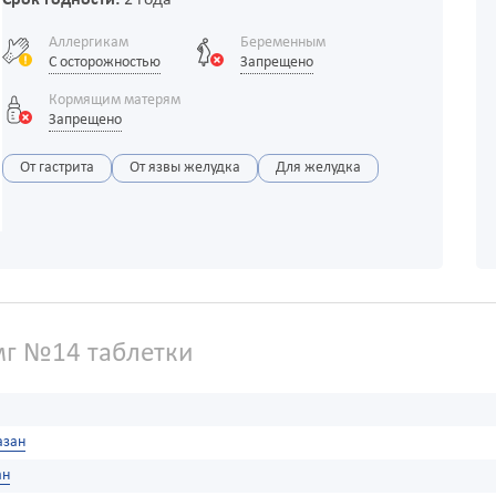
Срок годности:
2 года
Аллергикам
Беременным
С осторожностью
Запрещено
Кормящим матерям
Запрещено
От гастрита
От язвы желудка
Для желудка
мг №14 таблетки
азан
ан