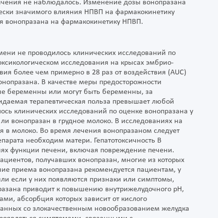
чения не наблюдалось. Изменение дозы вонопразана
ески значимого влияния НПВП на фармакокинетику
ия вонопразана на фармакокинетику НПВП.
мени не проводилось клинических исследований по
оксикологическом исследования на крысах эмбрио-
ия более чем примерно в 28 раз от воздействия (AUC)
онопразана. В качестве меры предосторожности
ые беременны или могут быть беременны, за
жидаемая терапевтическая польза превышает любой
ось клинических исследований по оценке вонопразана у
ли вонопразан в грудное молоко. В исследованиях на
я в молоко. Во время лечения вонопразаном следует
епарата необходим матери. Гепатотоксичность В
ях функции печени, включая повреждение печени.
ациентов, получавших вонопразан, многие из которых
ние приема вонопразана рекомендуется пациентам, у
ли если у них появляются признаки или симптомы,
азана приводит к повышению внутрижелудочного рН,
ами, абсорбция которых зависит от кислого
занных со злокачественным новообразованием желудка