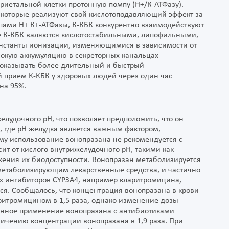
иетальной клетки протонную помпу (Н+/К-АТФазу).
 которые реализуют свой кислотоподавляющий эффект за
ппами Н+ К+-АТФазы, К-КБК конкурентно взаимодействуют
 К-КБК валяются кислотостабильными, липофильными,
нстанты ионизации, изменяющимися в зависимости от
высокую аккумуляцию в секреторных канальцах
К оказывать более длительный и быстрый
 прием К-КБК у здоровых людей через один час
на 95%.
удочного рН, что позволяет предположить, что он
 где рН желудка является важным фактором,
у использование вонопразана не рекомендуется с
ит от кислого внутрижелудочного рН, такими как
жения их биодоступности. Вонопразан метаболизируется
етаболизирующим лекарственные средства, и частично
х ингибиторов СҮРЗА4, например кларитромицина,
я. Сообщалось, что концентрация вонопразана в крови
итромицином в 1,5 раза, однако изменение дозы
енное применение вонопразана с антибиотиками
ичению концентрации вонопразана в 1,9 раза. При