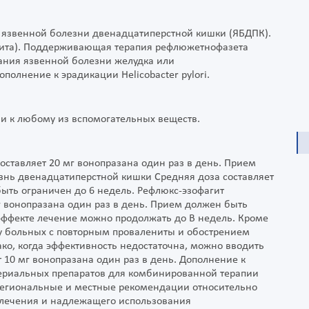
 язвенной болезни двенадцатиперстной кишки (ЯБДПК).
агита). Поддерживающая терапия рефлюжетнофазета
ания язвенной болезни желудка или
олнение к эрадикации Helicobacter pylori.
и к любому из вспомогательных веществ.
оставляет 20 мг вонопразана один раз в день. Прием
знь двенадцатиперстной кишки Средняя доза составляет
быть ограничен до 6 недель. Рефлюкс-эзофагит
г вонопразана один раз в день. Прием должен быть
эффекте лечение можно продолжать до В недель. Кроме
 у больных с повторным провалениты и обострением
нако, когда эффективность недостаточна, можно вводить
т 10 мг вонопразана один раз в день. Дополнение к
ктериальных препаратов для комбинированной терапии
региональные и местные рекомендации относительно
 лечения и надлежащего использования