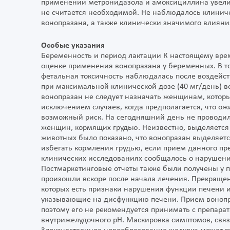
применении метронидазола и амоксициллина увели
не считается необходимой. Не наблюдалось клинич
вонопразана, а также клинически значимого влиян
Особые указания
Беременность и период лактации К настоящему вре
оценке применения вонопразана у беременных. В т
фетальная токсичность наблюдалась после воздейств
при максимальной клинической дозе (40 мг/день) в
вонопразан не следует назначать женщинам, котор
исключением случаев, когда предполагается, что о
возможный риск. На сегодняшний день не проводил
женщин, кормящих грудью. Неизвестно, выделяется 
животных было показано, что вонопразан выделяетс
избегать кормления грудью, если прием данного пр
клинических исследованиях сообщалось о нарушени
Постмаркетинговые отчеты также были получены у п
произошли вскоре после начала лечения. Прекраще
которых есть признаки нарушения функции печени и
указывающие на дисфункцию печени. Прием вонопр
поэтому его не рекомендуется принимать с препарат
внутрижелудочного рН. Маскировка симптомов, свя