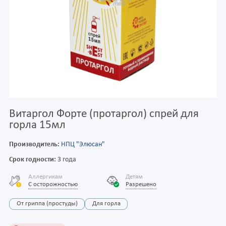
Витаргол Форте (протаргол) спрей для
горла 15мл
Производитель:
НПЦ "Элюсан"
Срок годности:
3 года
Аллергикам
Детям
С осторожностью
Разрешено
От гриппа (простуды)
Для горла