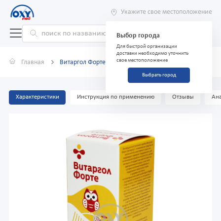
Укажите свое местоположение
Выбор города
Для быстрой организации
доставки необходимо уточнить
свое местоположение
Главная
Витаргол Форте (протаргол) спрей для горла 15мл
Выбрать город
Характеристики
Инструкция по применению
Отзывы
Ана