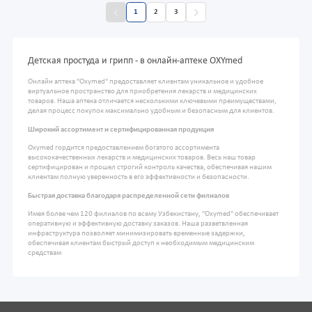
1
2
3
Детская простуда и грипп - в онлайн-аптеке OXYmed
Онлайн аптека "Oxymed" предоставляет клиентам уникальное и удобное
виртуальное пространство для приобретения лекарств и медицинских
товаров. Наша аптека отличается несколькими ключевыми преимуществами,
делая процесс покупок максимально удобным и безопасным для клиентов.
Широкий ассортимент и сертифицированная продукция
Oxymed гордится предоставлением богатого ассортимента
высококачественных лекарств и медицинских товаров. Весь наш товар
сертифицирован и прошел строгий контроль качества, обеспечивая нашим
клиентам полную уверенность в его эффективности и безопасности.
Быстрая доставка благодаря распределенной сети филиалов
Имея более чем 120 филиалов по всему Узбекистану, "Oxymed" обеспечивает
оперативную и эффективную доставку заказов. Наша разветвленная
инфраструктура позволяет минимизировать временные задержки,
обеспечивая клиентам быстрый доступ к необходимым медицинским
средствам