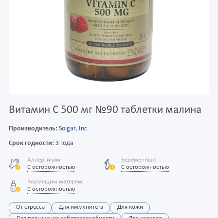
Витамин С 500 мг №90 таблетки малина
Производитель:
Solgar, Inc
Срок годности:
3 года
Аллергикам
Беременным
С осторожностью
С осторожностью
Кормящим матерям
С осторожностью
От стресса
Для иммунитета
Для кожи