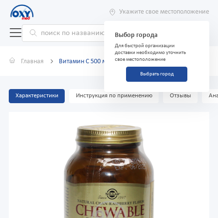
Укажите свое местоположение
Выбор города
Для быстрой организации
доставки необходимо уточнить
свое местоположение
Главная
Витамин С 500 мг №90 таблетки малина
Выбрать город
Характеристики
Инструкция по применению
Отзывы
Ана