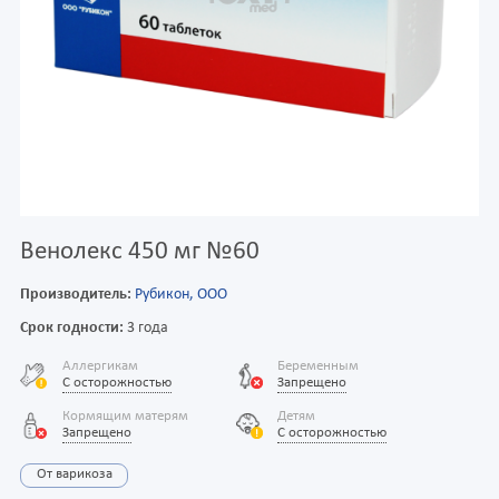
Венолекс 450 мг №60
Производитель:
Рубикон, ООО
Срок годности:
3 года
Аллергикам
Беременным
С осторожностью
Запрещено
Кормящим матерям
Детям
Запрещено
С осторожностью
От варикоза