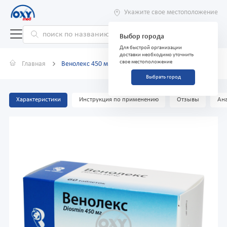
Укажите свое местоположение
Выбор города
Для быстрой организации
доставки необходимо уточнить
свое местоположение
Главная
Венолекс 450 мг №60
Выбрать город
Характеристики
Инструкция по применению
Отзывы
Ана