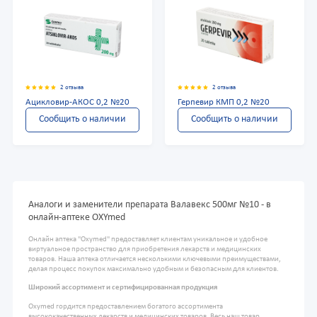
2 отзыва
2 отзыва
Ацикловир-АКОС 0,2 №20
Герпевир КМП 0,2 №20
Сообщить о наличии
Сообщить о наличии
Аналоги и заменители препарата Валавекс 500мг №10 - в
онлайн-аптеке OXYmed
Онлайн аптека "Oxymed" предоставляет клиентам уникальное и удобное
виртуальное пространство для приобретения лекарств и медицинских
товаров. Наша аптека отличается несколькими ключевыми преимуществами,
делая процесс покупок максимально удобным и безопасным для клиентов.
Широкий ассортимент и сертифицированная продукция
Oxymed гордится предоставлением богатого ассортимента
высококачественных лекарств и медицинских товаров. Весь наш товар