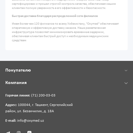
сертифицирован и прошел строгий контроль качества, обеспечивая нашим
клиентам полную уверенность в его эффективности и безопасности.
Быстрая доставка благодаря распределенной сети филиалов
Имея более чем 120 филиалов по всему Узбекистану, "Oxymed" обеспечивает
оперативную и эффективную доставку заказов. Наша разветвленная
инфраструктура позволяет минимизировать временные задержки,
обеспечивая клиентам быстрый доступ к необходимым медицинским
средствам
Покупателю
Компания
Горячая линия:
(71) 200-03-03
Адрес:
100044, г. Ташкент, Сергелийский
район, ул. Безакчилик, д. 18А
E-mail:
info@oxymed.uz