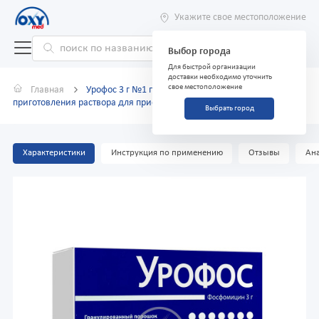
Укажите свое местоположение
Выбор города
Для быстрой организации
доставки необходимо уточнить
свое местоположение
Главная
Урофос 3 г №1 порошок гранулированный для
приготовления раствора для приема внутрь
Выбрать город
Характеристики
Инструкция по применению
Отзывы
Ана