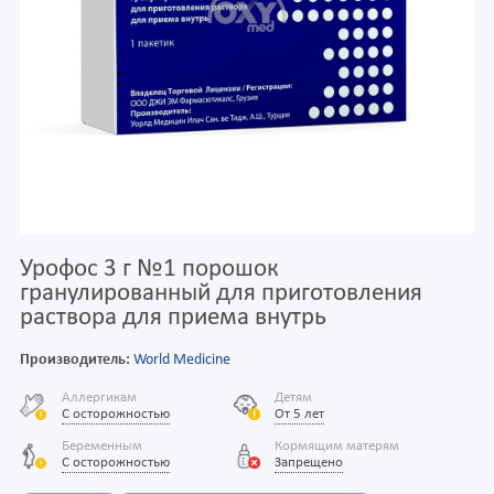
Урофос 3 г №1 порошок
гранулированный для приготовления
раствора для приема внутрь
Производитель:
World Medicine
Аллергикам
Детям
С осторожностью
От 5 лет
Беременным
Кормящим матерям
С осторожностью
Запрещено