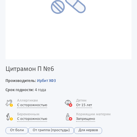
Цитрамон П №6
Производитель:
Ирбит ХФЗ
Срок годности:
4 года
Аллергикам
Детям
С осторожностью
От 15 лет
Беременным
Кормящим матерям
С осторожностью
Запрещено
От боли
От гриппа (простуды)
Для нервов