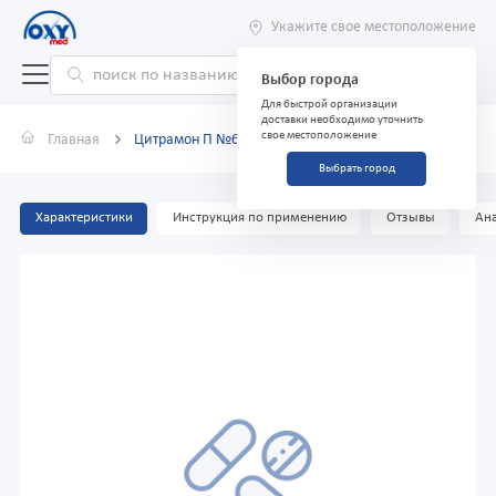
Укажите свое местоположение
Выбор города
Для быстрой организации
доставки необходимо уточнить
свое местоположение
Главная
Цитрамон П №6
Выбрать город
Характеристики
Инструкция по применению
Отзывы
Ана