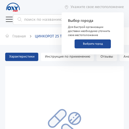
Укажите свое местоположение
Выбор города
Для быстрой организации
доставки необходимо уточнить
свое местоположение
Главная
ЦИНКОРОТ 25 ТАБЛЕТКИ 25 МГ 50
Выбрать город
Характеристики
Инструкция по применению
Отзывы
Ана