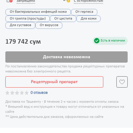
Запрещено
С осторожностью
От бактериальных инфекций кожи
От герпеса
От гриппа (простуды)
От цистита
Для кожи
Для суставов
От вирусов
179 742 сум
Есть в наличии
Доставка невозможна
По постановлению законодательства продажа рецептурных препаратов
невозможна без электронного рецепта.
Рецептурный препарат
0 отзывов
Доставка по Ташкенту - В течение 2-х часов с момента оплаты заказа.
* Внешний вид и инструкция к товару могут отличаться от указанных на
сайте
** Цена действительна для заказов, оформленных на сайте