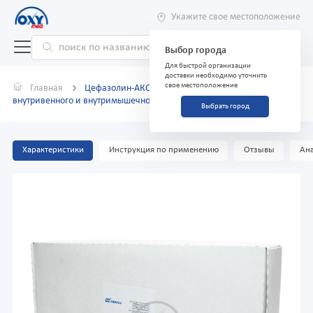
Укажите свое местоположение
Выбор города
Для быстрой организации
доставки необходимо уточнить
свое местоположение
Главная
Цефазолин-АКОС 1г №50 порошок для
внутривенного и внутримышечного введения
Выбрать город
Характеристики
Инструкция по применению
Отзывы
Ана