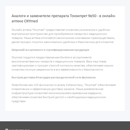
Аналоги и заменители препарата Тонзипрет №50 - в онлайн-
аптеке OXYmed
Онлайн аптека "Oxymed" предоставляет клиентам уникальное и удобное
виртуальное пространство для приобретения лекарств и медицинских
товаров. Наша аптека отличается несколькими ключевыми преимуществами,
делая процесс покупок максимально удобным и безопасным для клиентов.
Широкий ассортимент и сертифицированная продукция
Oxymed гордится предоставлением богатого ассортимента
высококачественных лекарств и медицинских товаров. Весь наш товар
сертифицирован и прошел строгий контроль качества, обеспечивая нашим
клиентам полную уверенность в его эффективности и безопасности.
Быстрая доставка благодаря распределенной сети филиалов
Имея более чем 120 филиалов по всему Узбекистану, "Oxymed" обеспечивает
оперативную и эффективную доставку заказов. Наша разветвленная
инфраструктура позволяет минимизировать временные задержки,
обеспечивая клиентам быстрый доступ к необходимым медицинским
средствам