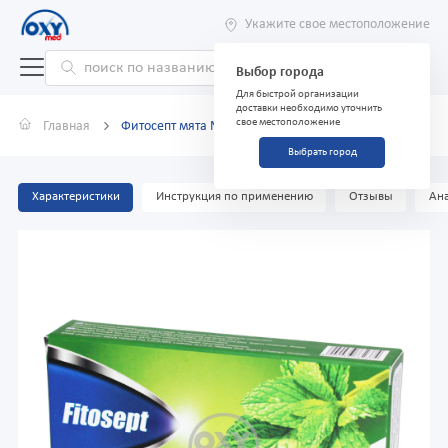
Укажите свое местоположение
Выбор города
Для быстрой организации
доставки необходимо уточнить
свое местоположение
Главная
Фитосепт мята №16 пастилки
Выбрать город
Характеристики
Инструкция по применению
Отзывы
Ана