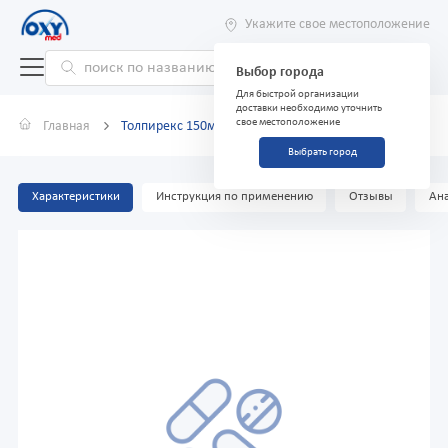
Укажите свое местоположение
Выбор города
Для быстрой организации
доставки необходимо уточнить
свое местоположение
Главная
Толпирекс 150мг №30 таблетки
Выбрать город
Характеристики
Инструкция по применению
Отзывы
Ана