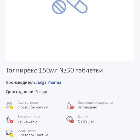
Толпирекс 150мг №30 таблетки
Производитель:
Edge Pharma
Срок годности:
3 года
Аллергикам
Кормящим матерям
С осторожностью
Запрещено
Беременным
Детям
Запрещено
От 18 лет
Водителям
С осторожностью