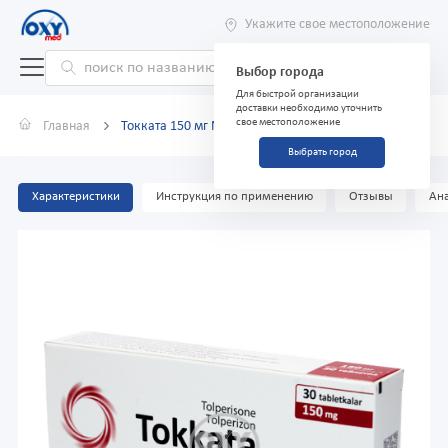
Укажите свое местоположение
Выбор города
Для быстрой организации
доставки необходимо уточнить
свое местоположение
Главная
Токката 150 мг №30 таблетки
Выбрать город
Характеристики
Инструкция по применению
Отзывы
Ана