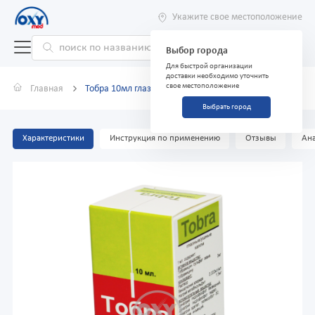
Укажите свое местоположение
Выбор города
Для быстрой организации
доставки необходимо уточнить
свое местоположение
Главная
Тобра 10мл глазные/ушные капли
Выбрать город
Характеристики
Инструкция по применению
Отзывы
Ана