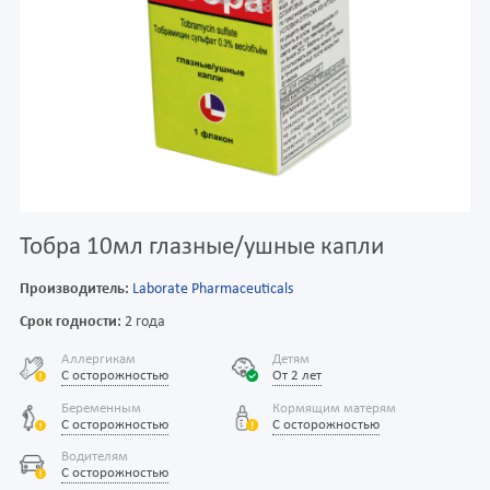
Тобра 10мл глазные/ушные капли
Производитель:
Laborate Pharmaceuticals
Срок годности:
2 года
Аллергикам
Детям
С осторожностью
От 2 лет
Беременным
Кормящим матерям
С осторожностью
С осторожностью
Водителям
С осторожностью