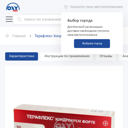
Укажите свое местоположение
Выбор города
Для быстрой организации
доставки необходимо уточнить
свое местоположение
Главная
Терафлекс Хондрокрем Форте крем 30 г
Выбрать город
Характеристики
Инструкция по применению
Отзывы
Ана