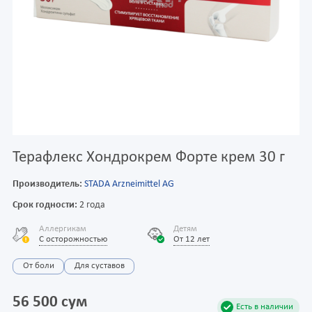
Терафлекс Хондрокрем Форте крем 30 г
Производитель:
STADA Arzneimittel AG
Срок годности:
2 года
Аллергикам
Детям
С осторожностью
От 12 лет
От боли
Для суставов
56 500 сум
Есть в наличии