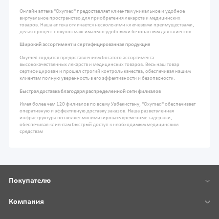
Онлайн аптека "Oxymed" предоставляет клиентам уникальное и удобное
виртуальное пространство для приобретения лекарств и медицинских
товаров. Наша аптека отличается несколькими ключевыми преимуществами,
делая процесс покупок максимально удобным и безопасным для клиентов.
Широкий ассортимент и сертифицированная продукция
Oxymed гордится предоставлением богатого ассортимента
высококачественных лекарств и медицинских товаров. Весь наш товар
сертифицирован и прошел строгий контроль качества, обеспечивая нашим
клиентам полную уверенность в его эффективности и безопасности.
Быстрая доставка благодаря распределенной сети филиалов
Имея более чем 120 филиалов по всему Узбекистану, "Oxymed" обеспечивает
оперативную и эффективную доставку заказов. Наша разветвленная
инфраструктура позволяет минимизировать временные задержки,
обеспечивая клиентам быстрый доступ к необходимым медицинским
средствам
Покупателю
Компания