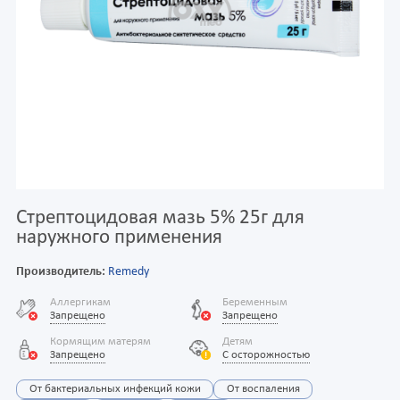
Стрептоцидовая мазь 5% 25г для
наружного применения
Производитель:
Remedy
Аллергикам
Беременным
Запрещено
Запрещено
Кормящим матерям
Детям
Запрещено
С осторожностью
От бактериальных инфекций кожи
От воспаления