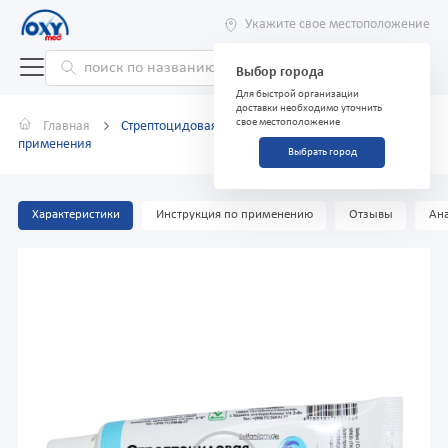
Укажите свое местоположение
Выбор города
Для быстрой организации
доставки необходимо уточнить
свое местоположение
Главная
Стрептоцидовая мазь 5% 25г для наружного
применения
Выбрать город
Характеристики
Инструкция по применению
Отзывы
Ана