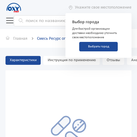
Укажите свое местоположение
Выбор города
Для быстрой организации
доставки необходимо уточнить
свое местоположение
Главная
Смесь Ресурс оптимум, 400 г
Выбрать город
Характеристики
Инструкция по применению
Отзывы
Ана