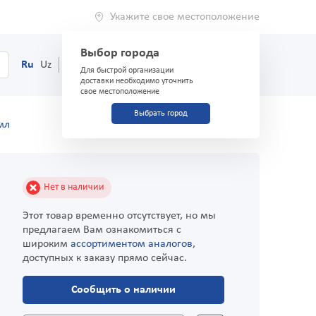
Укажите свое местоположение
Выбор города
0
Корзина
Ru
Uz
(71) 200-03-03
Для быстрой организации
доставки необходимо уточнить
свое местоположение
Выбрать город
мл
Нет в наличии
Этот товар временно отсутствует, но мы
предлагаем Вам ознакомиться с
широким
ассортиментом аналогов
,
доступных к заказу прямо сейчас.
Сообщить о наличии