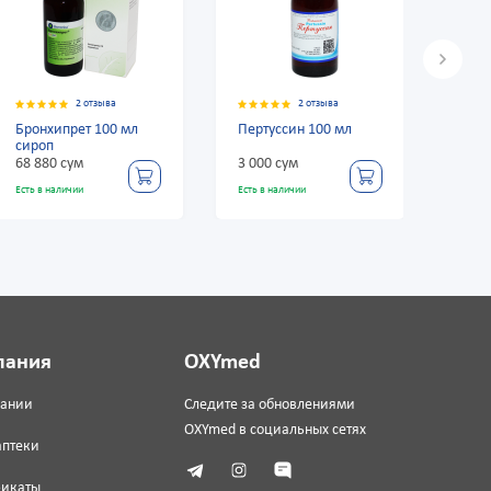
зыва
2 отзыва
2 отзыва
100 мл
Пертуссин 100 мл
Бронхолитин 125 м
3 000 сум
19 560 сум
Есть в наличии
Есть в наличии
пания
OXYmed
пании
Следите за обновлениями
OXYmed в социальных сетях
аптеки
фикаты