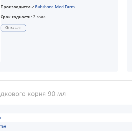
Производитель:
Ruhshona Med Farm
Срок годности:
2 года
От кашля
дкового корня 90 мл
а
тан