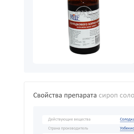
Свойства препарата
сироп соло
Действующие вещества
Солодк
Страна производитель
Узбекис