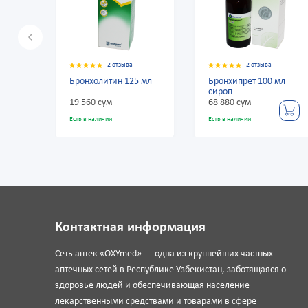
2 отзыва
2 отзыва
Бронхолитин 125 мл
Бронхипрет 100 мл
Перт
сироп
19 560 сум
68 880 сум
3 000
Есть в наличии
Есть в наличии
Есть в
Контактная информация
Сеть аптек «OXYmed» — одна из крупнейших частных
аптечных сетей в Республике Узбекистан, заботящаяся о
здоровье людей и обеспечивающая население
лекарственными средствами и товарами в сфере