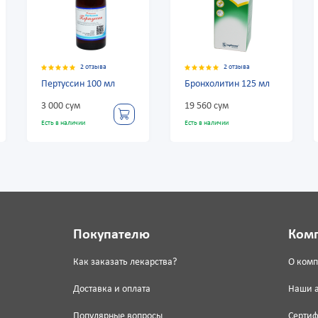
2 отзыва
2 отзыва
2 от
уссин 100 мл
Бронхолитин 125 мл
Бронхипрет 
сироп
 сум
19 560 сум
68 880 сум
 наличии
Есть в наличии
Есть в наличии
Покупателю
Ком
Как заказать лекарства?
О ком
Доставка и оплата
Наши 
Популярные вопросы
Серти