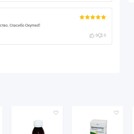
ство. Спасибо Oxymed!
0
0