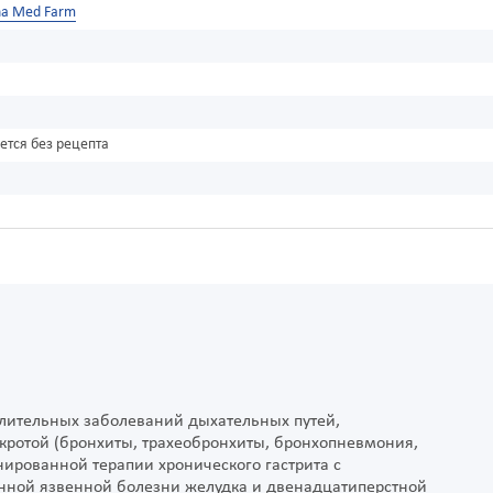
na Med Farm
ется без рецепта
алительных заболеваний дыхательных путей,
ротой (бронхиты, трахеобронхиты, бронхопневмония,
инированной терапии хронического гастрита с
нной язвенной болезни желудка и двенадцатиперстной