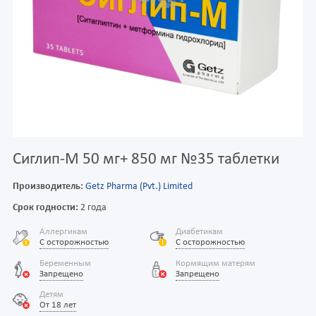
Сиглип-М 50 мг+ 850 мг №35 таблетки
Производитель:
Getz Pharma (Pvt.) Limited
Срок годности:
2 года
Аллергикам
Диабетикам
С осторожностью
С осторожностью
Беременным
Кормящим матерям
Запрещено
Запрещено
Детям
От 18 лет