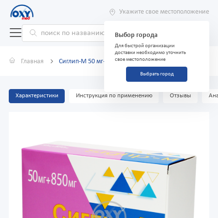
Укажите свое местоположение
Выбор города
Для быстрой организации
доставки необходимо уточнить
свое местоположение
Главная
Сиглип-М 50 мг+ 850 мг №35 таблетки
Выбрать город
Характеристики
Инструкция по применению
Отзывы
Ана